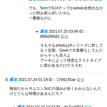
でも、5nmでA14チップがantutu全然出なか
った時お前ら叩いたやん
一番槍なのに
匿名
2021.07.25 03:49
ID：
899a585d2
返信
そもそもantutuはAシリーズに対して
云々定期、Geekで大差勝ちしてんだ
からそっち見ろよ
アーキによって得意なテストタイプ
に差があるだけだろそれ
匿名
2021.07.24 01:19
ID：1794235ae
返信
無知だからサムスンSoCの強みが全くわかんないんだ
けどどんな特徴があるんだろ？
匿名
2021.07.24 14:22
ID：de7aeb813
返信