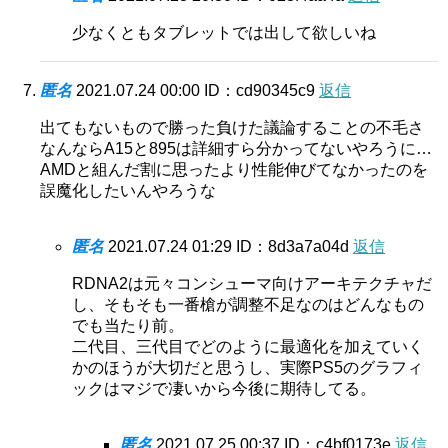
少なくともタブレットでは出して欲しいね
匿名
2021.07.24 00:00
ID：cd90345c9
返信
出てもないもので勝った負けた議論することの不毛さ
なんならA15と895は詳細すら分かってないやろうに…
AMDと組んだ割に思ったより性能伸びてなかったのを
誤魔化したいんやろうな
匿名
2021.07.24 01:29
ID：8d3a7a04d
返信
RDNA2は元々コンシューマ向けアーキテクチャだ
し、そもそも一番槍が調整不足なのはどんなもの
でも当たり前。
二代目、三代目でどのように最適化を加えていく
かのほうが大切だと思うし、実際PS5のグラフィ
ックはマジで凄いから今後に期待してる。
匿名
2021.07.25 00:37
ID：c4bf0173e
返信