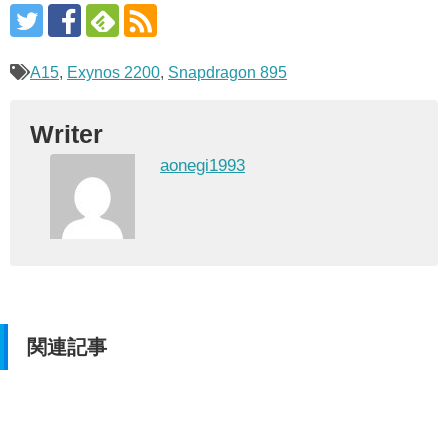
A15
,
Exynos 2200
,
Snapdragon 895
Writer
aonegi1993
関連記事