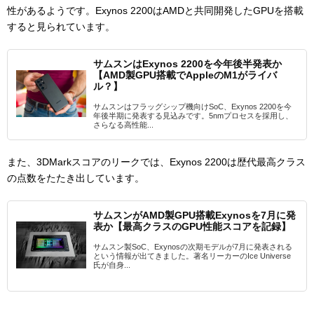
性があるようです。Exynos 2200はAMDと共同開発したGPUを搭載
すると見られています。
サムスンはExynos 2200を今年後半発表か
【AMD製GPU搭載でAppleのM1がライバ
ル？】
サムスンはフラッグシップ機向けSoC、Exynos 2200を今
年後半期に発表する見込みです。5nmプロセスを採用し、
さらなる高性能...
また、3DMarkスコアのリークでは、Exynos 2200は歴代最高クラス
の点数をたたき出しています。
サムスンがAMD製GPU搭載Exynosを7月に発
表か【最高クラスのGPU性能スコアを記録】
サムスン製SoC、Exynosの次期モデルが7月に発表される
という情報が出てきました。著名リーカーのIce Universe
氏が自身...