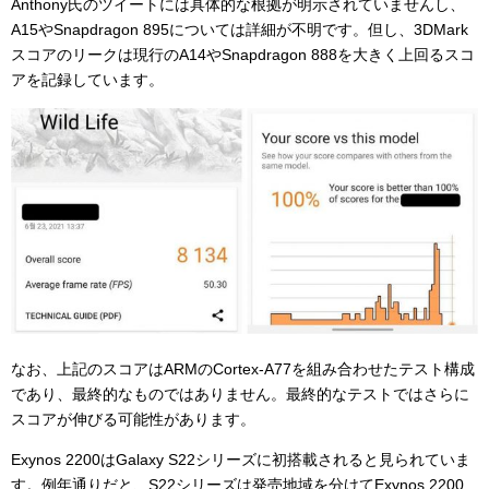
Anthony氏のツイートには具体的な根拠が明示されていませんし、
A15やSnapdragon 895については詳細が不明です。但し、3DMark
スコアのリークは現行のA14やSnapdragon 888を大きく上回るスコ
アを記録しています。
なお、上記のスコアはARMのCortex-A77を組み合わせたテスト構成
であり、最終的なものではありません。最終的なテストではさらに
スコアが伸びる可能性があります。
Exynos 2200はGalaxy S22シリーズに初搭載されると見られていま
す。例年通りだと、S22シリーズは発売地域を分けてExynos 2200