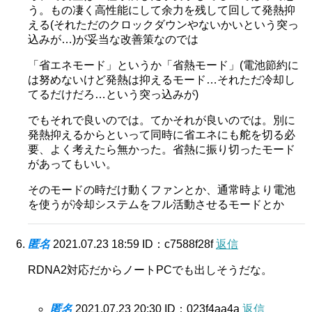
う。もの凄く高性能にして余力を残して回して発熱抑
える(それただのクロックダウンやないかいという突っ
込みが…)が妥当な改善策なのでは
「省エネモード」というか「省熱モード」(電池節約に
は努めないけど発熱は抑えるモード…それただ冷却し
てるだけだろ…という突っ込みが)
でもそれで良いのでは。てかそれが良いのでは。別に
発熱抑えるからといって同時に省エネにも舵を切る必
要、よく考えたら無かった。省熱に振り切ったモード
があってもいい。
そのモードの時だけ動くファンとか、通常時より電池
を使うが冷却システムをフル活動させるモードとか
匿名
2021.07.23 18:59
ID：c7588f28f
返信
RDNA2対応だからノートPCでも出しそうだな。
匿名
2021.07.23 20:30
ID：023f4aa4a
返信