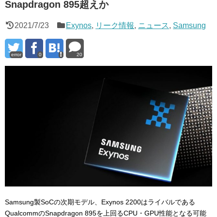
Snapdragon 895超えか
2021/7/23
Exynos
,
リーク情報
,
ニュース
,
Samsung
error
0
20
Samsung製SoCの次期モデル、Exynos 2200はライバルである
QualcommのSnapdragon 895を上回るCPU・GPU性能となる可能