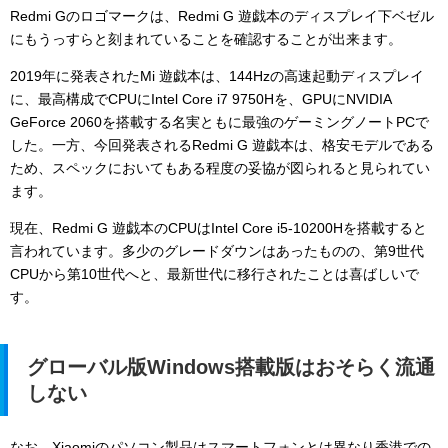
Redmi Gのロゴマークは、Redmi G 遊戯本のディスプレイ下ベゼル
にもうっすらと刻まれていることを確認することが出来ます。
2019年に発表されたMi 遊戯本は、144Hzの高速起動ディスプレイ
に、最高構成でCPUにIntel Core i7 9750Hを、GPUにNVIDIA
GeForce 2060を搭載する名実ともに最強のゲーミングノートPCで
した。一方、今回発表されるRedmi G 遊戯本は、格安モデルである
ため、スペックにおいてもある程度の妥協が図られると見られてい
ます。
現在、Redmi G 遊戯本のCPUはIntel Core i5-10200Hを搭載すると
言われています。多少のグレードダウンはあったものの、第9世代
CPUから第10世代へと、最新世代に移行されたことは喜ばしいで
す。
グローバル版Windows搭載版はおそらく流通
しない
なお、Xiaomiのパソコン製品はスマートフォンとは異なり香港での