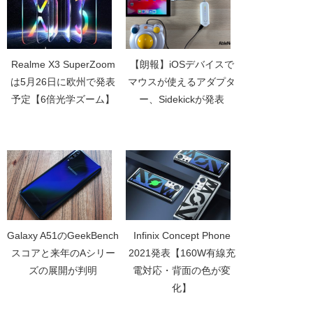
Realme X3 SuperZoom
【朗報】iOSデバイスで
は5月26日に欧州で発表
マウスが使えるアダプタ
予定【6倍光学ズーム】
ー、Sidekickが発表
Galaxy A51のGeekBench
Infinix Concept Phone
スコアと来年のAシリー
2021発表【160W有線充
ズの展開が判明
電対応・背面の色が変
化】