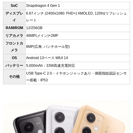
SoC
Snapdragon 4 Gen 1
ディスプレ
6.67インチ (2400x1080: FHD+) AMOLED, 120Hzリフレッシュ
イ
レート
RAM/ROM
12/256GB
リアカメラ
48MP(メイン)+2MP
フロントカ
8MP(広角: パンチホール型)
メラ
OS
Android 13ベース MIUI 14
バッテリー
5,000mAh：33W高速充電対応
USB Type-C 2.0・イヤホンジャックあり・側面指紋認証センサ
その他
ー搭載・IP53