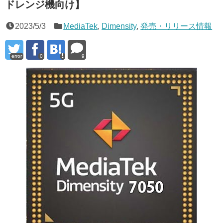
ドレンジ機向け】
2023/5/3
MediaTek
,
Dimensity
,
発売・リリース情報
error
0
9