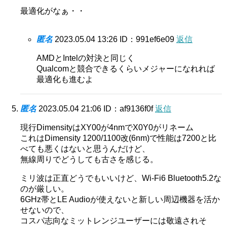
最適化がなぁ・・
匿名
2023.05.04 13:26
ID：991ef6e09
返信
AMDとIntelの対決と同じく
Qualcomと競合できるくらいメジャーになれれば
最適化も進むよ
匿名
2023.05.04 21:06
ID：af9136f0f
返信
現行DimensityはXY00が4nmでX0Y0がリネーム
これはDimensity 1200/1100改(6nm)で性能は7200と比
べても悪くはないと思うんだけど、
無線周りでどうしても古さを感じる。
ミリ波は正直どうでもいいけど、Wi-Fi6 Bluetooth5.2な
のが厳しい。
6GHz帯とLE Audioが使えないと新しい周辺機器を活か
せないので、
コスパ志向なミットレンジユーザーには敬遠されそ