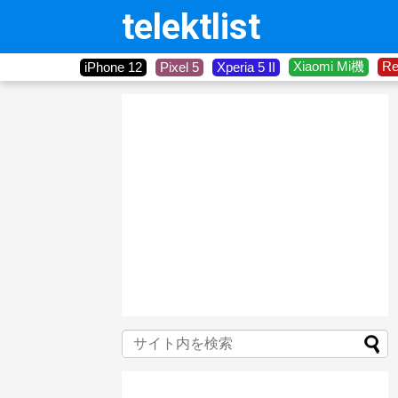
telektlist
Xiaomi Mi機
R
iPhone 12
Pixel 5
Xperia 5 II