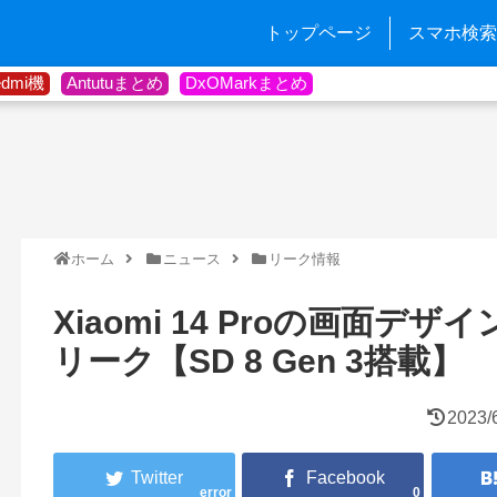
トップページ
スマホ検索
edmi機
Antutuまとめ
DxOMarkまとめ
ホーム
ニュース
リーク情報
Xiaomi 14 Proの画面
リーク【SD 8 Gen 3搭載】
2023/
error
0