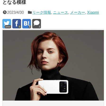
となる模様
2023/4/30
リーク情報
,
ニュース
,
メーカー
,
Xiaomi
error
0
3