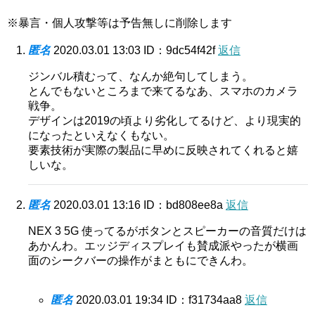
※暴言・個人攻撃等は予告無しに削除します
匿名
2020.03.01 13:03
ID：9dc54f42f
返信
ジンバル積むって、なんか絶句してしまう。
とんでもないところまで来てるなあ、スマホのカメラ
戦争。
デザインは2019の頃より劣化してるけど、より現実的
になったといえなくもない。
要素技術が実際の製品に早めに反映されてくれると嬉
しいな。
匿名
2020.03.01 13:16
ID：bd808ee8a
返信
NEX 3 5G 使ってるがボタンとスピーカーの音質だけは
あかんわ。エッジディスプレイも賛成派やったが横画
面のシークバーの操作がまともにできんわ。
匿名
2020.03.01 19:34
ID：f31734aa8
返信