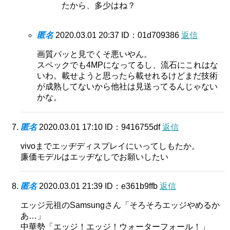
たから、多少はね？
匿名
2020.03.01 20:37
ID：01d709386
返信
画質パッと見でくそ悪いやん。
スペックでも4MPになってるし、流石にこれはな
いわ。載せようと思ったら載せれるけどまだ技術
が成熟してないから他社は見送ってるんじゃない
かな。
匿名
2020.03.01 17:10
ID：9416755df
返信
vivoまでエッヂディスプレイにいってしもたか。
廉価モデルはエッヂなしでお願いしたい
匿名
2020.03.01 21:39
ID：e361b9ffb
返信
エッジ元祖のSamsungさん「そろそろエッジやめるか
あ…」
中華勢「エッジ！エッジ！ウォーターフォール！」