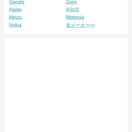
Google
Sony
Apple
ASUS
Meizu
Motorola
Nokia
全メーカー>>