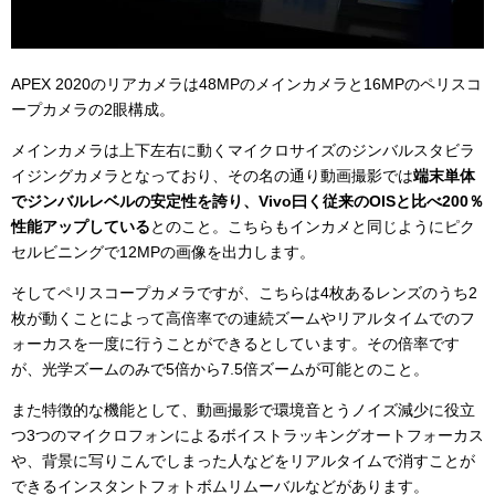
APEX 2020のリアカメラは48MPのメインカメラと16MPのペリスコ
ープカメラの2眼構成。
メインカメラは上下左右に動くマイクロサイズのジンバルスタビラ
イジングカメラとなっており、その名の通り動画撮影では
端末単体
でジンバルレベルの安定性を誇り、Vivo曰く従来のOISと比べ200％
性能アップしている
とのこと。こちらもインカメと同じようにピク
セルビニングで12MPの画像を出力します。
そしてペリスコープカメラですが、こちらは4枚あるレンズのうち2
枚が動くことによって高倍率での連続ズームやリアルタイムでのフ
ォーカスを一度に行うことができるとしています。その倍率です
が、光学ズームのみで5倍から7.5倍ズームが可能とのこと。
また特徴的な機能として、動画撮影で環境音とうノイズ減少に役立
つ3つのマイクロフォンによるボイストラッキングオートフォーカス
や、背景に写りこんでしまった人などをリアルタイムで消すことが
できるインスタントフォトボムリムーバルなどがあります。