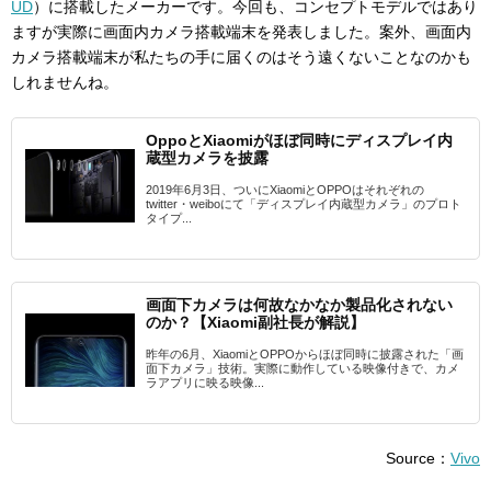
UD
）に搭載したメーカーです。今回も、コンセプトモデルではあり
ますが実際に画面内カメラ搭載端末を発表しました。案外、画面内
カメラ搭載端末が私たちの手に届くのはそう遠くないことなのかも
しれませんね。
OppoとXiaomiがほぼ同時にディスプレイ内
蔵型カメラを披露
2019年6月3日、ついにXiaomiとOPPOはそれぞれの
twitter・weiboにて「ディスプレイ内蔵型カメラ」のプロト
タイプ...
画面下カメラは何故なかなか製品化されない
のか？【Xiaomi副社長が解説】
昨年の6月、XiaomiとOPPOからほぼ同時に披露された「画
面下カメラ」技術。実際に動作している映像付きで、カメ
ラアプリに映る映像...
Source：
Vivo