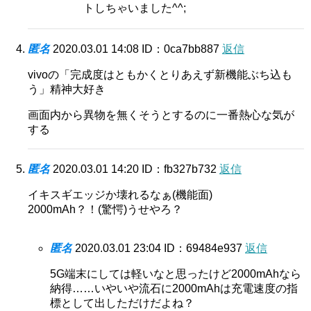
トしちゃいました^^;
匿名
2020.03.01 14:08
ID：0ca7bb887
返信
vivoの「完成度はともかくとりあえず新機能ぶち込も
う」精神大好き
画面内から異物を無くそうとするのに一番熱心な気が
する
匿名
2020.03.01 14:20
ID：fb327b732
返信
イキスギエッジか壊れるなぁ(機能面)
2000mAh？！(驚愕)うせやろ？
匿名
2020.03.01 23:04
ID：69484e937
返信
5G端末にしては軽いなと思ったけど2000mAhなら
納得……いやいや流石に2000mAhは充電速度の指
標として出しただけだよね？