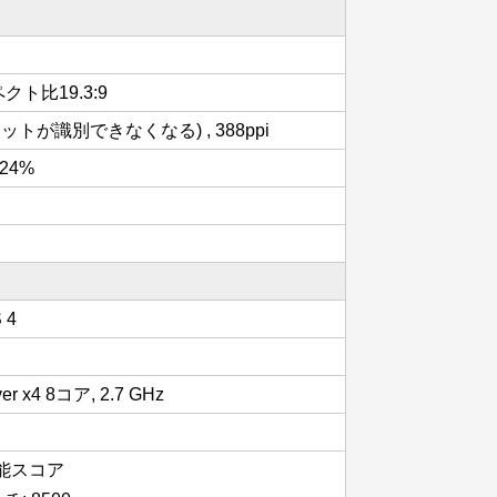
スペクト比19.3:9
トが識別できなくなる) , 388ppi
.24%
S 4
lver x4 8コア, 2.7 GHz
の性能スコア