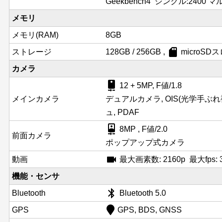
Geekbench4 シングル:2400 マル
メモリ
メモリ(RAM)
8GB
sd_card
ストレージ
128GB / 256GB ,
microS
カメラ
camera_rear
12 + 5MP, F値/1.8
メインカメラ
デュアルカメラ, OIS(光学手ぶ
ュ, PDAF
camera_front
8MP , F値/2.0
前面カメラ
ポップアップ式カメラ
videocam
動画
最大画素数: 2160p 最大fps: 3
機能・センサ
bluetooth
Bluetooth
Bluetooth 5.0
GPS
GPS, BDS, GNSS