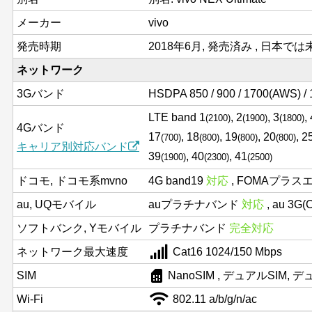
メーカー
vivo
発売時期
2018年6月, 発売済み , 日本で
ネットワーク
3Gバンド
HSDPA 850 / 900 / 1700(AWS) / 
LTE band 1
, 2
, 3
,
(2100)
(1900)
(1800)
4Gバンド
17
, 18
, 19
, 20
, 2
(700)
(800)
(800)
(800)
キャリア別対応バンド
39
, 40
, 41
(1900)
(2300)
(2500)
ドコモ, ドコモ系mvno
4G band19
対応
, FOMAプラス
au, UQモバイル
auプラチナバンド
対応
, au 3G
ソフトバンク, Yモバイル
プラチナバンド
完全対応
ネットワーク最大速度
Cat16 1024/150 Mbps
sim_card
SIM
NanoSIM , デュアルSIM,
Wi-Fi
802.11 a/b/g/n/ac