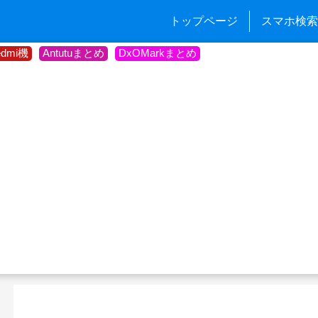
トップページ
スマホ検索
edmi機
Antutuまとめ
DxOMarkまとめ