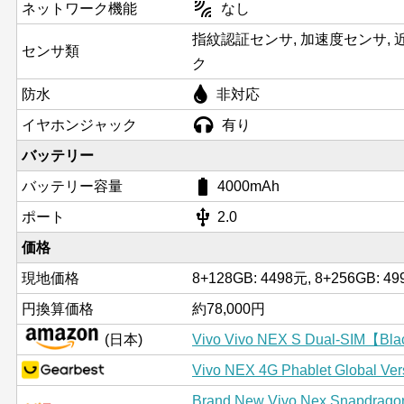
leak_add
ネットワーク機能
なし
指紋認証センサ, 加速度センサ, 
センサ類
ク
防水
非対応
イヤホンジャック
有り
バッテリー
battery_std
バッテリー容量
4000mAh
usb
ポート
2.0
価格
現地価格
8+128GB: 4498元, 8+256GB: 4
円換算価格
約78,000円
(日本)
Vivo Vivo NEX S Dual-SIM【
Vivo NEX 4G Phablet Global Ve
Brand New Vivo Nex Snapdrago