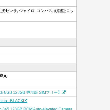
近接センサ, ジャイロ, コンパス, 顔認証ロッ
998元
Black 8GB 128GB 香港版 SIMフリー】
rsion - BLACK
n 845 128GB ROM Auto-elevated Camera