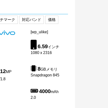
チマーク
対応バンド
価格
[wp_ulike]
6.59
インチ
1080 x 2316
8
GBメモリ
12
MP
Snapdragon 845
1.8
4000
mAh
2.0