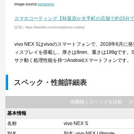
image-source:
gsmarena
スマホコーティング【秋葉原か大手町の店舗で約15分
[広告］https://telektlist.com/smartphone-coating/
vivo NEX Sはvivoのスマートフォンで、2018年6月
ィスプレイを搭載し、厚さは8mm、重さは199gです。Sna
サク動く処理性能を持つAndroidスマートフォンです。
スペック・性能詳細表
他機種とスペックを比較
ス
基本情報
名称
vivo NEX S
別名
別名: vivo NEX Ultimate