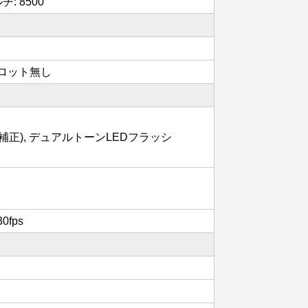
チ: 8500
Dスロット無し
れ補正), デュアルトーンLEDフラッシ
0fps