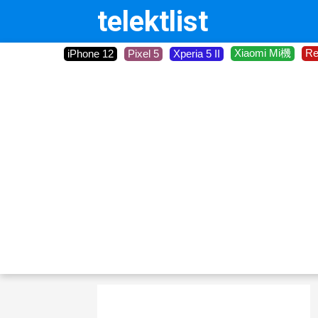
telektlist
Xiaomi Mi機
R
iPhone 12
Pixel 5
Xperia 5 II