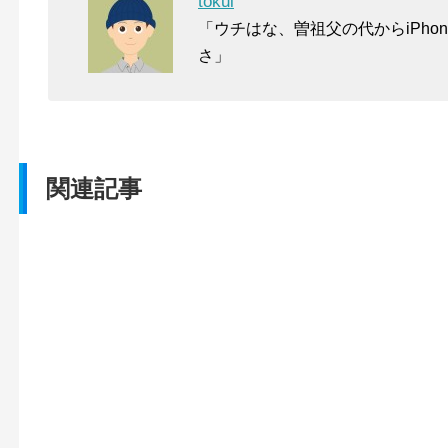
tokui
「ウチはな、曽祖父の代からiPho
さ」
関連記事