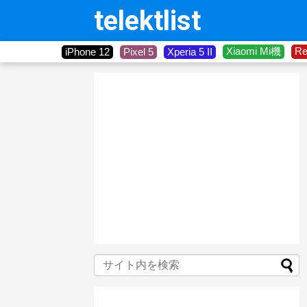
telektlist
Xiaomi Mi機
R
iPhone 12
Pixel 5
Xperia 5 II