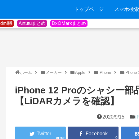
トップページ
スマホ検索
edmi機
Antutuまとめ
DxOMarkまとめ
ホーム
メーカー
Apple
iPhone
iPhone 
iPhone 12 Proのシャシ
【LiDARカメラを確認】
2020/9/15
i
error
0