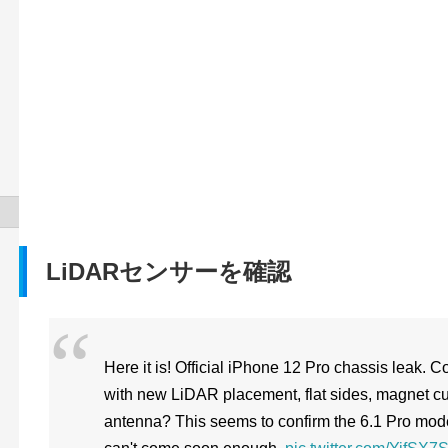
LiDARセンサーを確認
Here it is! Official iPhone 12 Pro chassis leak.
with new LiDAR placement, flat sides, magnet cu
antenna? This seems to confirm the 6.1 Pro mode