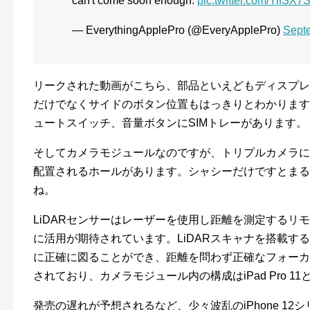
can't come soon enough.
pic.twitter.com/YifSX
— EverythingApplePro (@EveryApplePro)
Sept
リークされた動画がこちら、部品といえどもディスプレ
だけでなくサイドのボタン位置もはっきりとわかります
ュートスイッチ、音量ボタンにSIMトレーがあります。
そしてカメラモジュールなのですが、トリプルカメラに加
配置されるホールがあります。シャシーだけですとまる
ね。
LiDARセンサーは
レーザーを使用し距離を測定するリモ
に活用が期待されています。
LiDARスキャナを搭載
に正確に図ることができ、距離を問わず正確なフォーカ
されており、カメラモジュール内の構成はiPad Pro 
発売の遅れが予想されるなど、少々波乱のiPhone 12