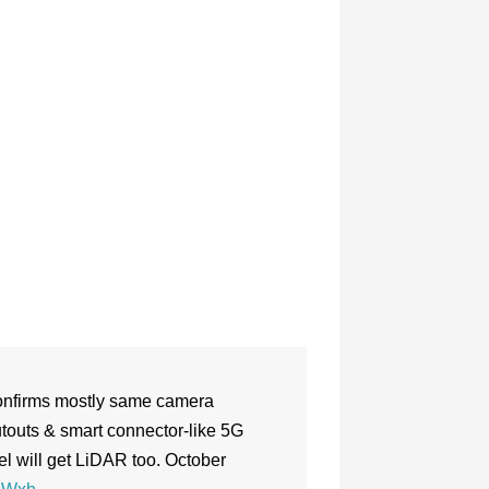
 Confirms mostly same camera
touts & smart connector-like 5G
l will get LiDAR too. October