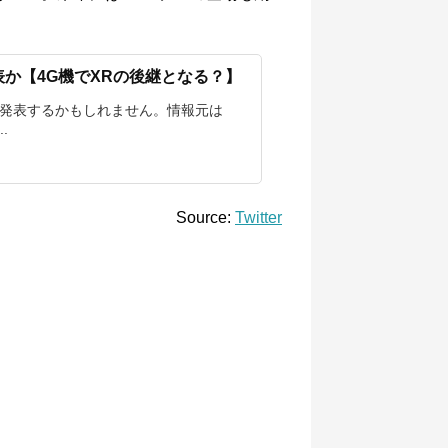
sを発表か【4G機でXRの後継となる？】
 12sを発表するかもしれません。情報元は
.
Source:
Twitter