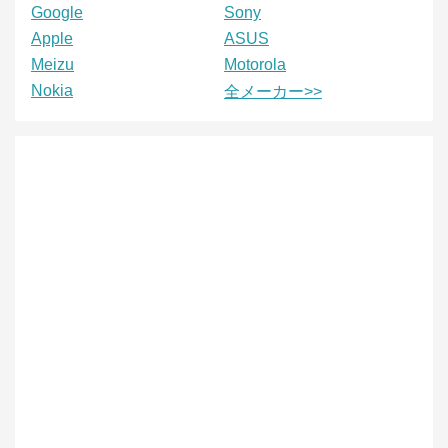
Google
Sony
Apple
ASUS
Meizu
Motorola
Nokia
全メーカー>>