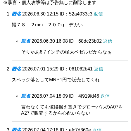
※暴言・個人攻撃等は予告無しに削除します
匿名
2026.06.30 12:15
ID：52a4033c3
返信
幅７８．２mm ２００g デカい
匿名
2026.06.30 16:08
ID：68dc23b02
返信
そりゃあ6.7インチの極太ベゼルだからなぁ
匿名
2026.07.01 15:29
ID：061062b41
返信
スペック落としてMNP1円で販売してくれ
匿名
2026.07.04 18:09
ID：4f919fd46
返信
言わなくても値段据え置きでグローバルのA07を
A27で販売するから心配いらない
匿名
2026.07.04 17:18
ID：efc7d360e
返信