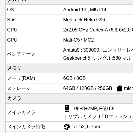
OS
Android 13 , MIUI 14
SoC
Mediatek Helio G96
CPU
2x2.05 GHz Cortex-A76 & 6x2.0
GPU
Mali-G57 MC2
Antutu9 : 309000, エント
ベンチマーク
Geekbench5 シングル:530 マルチ
メモリ
メモリ(RAM)
6GB / 8GB
sd_card
ストレージ
64GB / 128GB / 256GB ,
mi
カメラ
camera_rear
108+8+2MP, F値/1.9
メインカメラ
トリプルカメラ, LEDフラッシュ, P
camera
メインカメラ特徴
1/1.52, 0.7μm