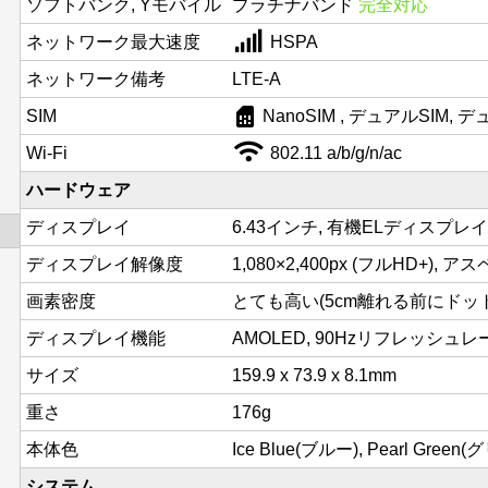
ソフトバンク, Yモバイル
プラチナバンド
完全対応
ネットワーク最大速度
HSPA
ネットワーク備考
LTE-A
sim_card
SIM
NanoSIM , デュアルSIM,
Wi-Fi
802.11 a/b/g/n/ac
ハードウェア
ディスプレイ
6.43インチ, 有機ELディスプレイ
ディスプレイ解像度
1,080×2,400px (フルHD+), ア
画素密度
とても高い(5cm離れる前にドットが
ディスプレイ機能
AMOLED, 90Hzリフレッシュレート, 
サイズ
159.9 x 73.9 x 8.1mm
重さ
176g
本体色
Ice Blue(ブルー), Pearl Green
システム