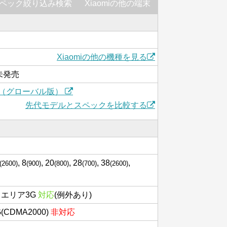
ペック絞り込み検索
Xiaomiの他の端末
Xiaomiの他の機種を見る
は未発売
e 11S（グローバル版）
先代モデルとスペックを比較する
, 8
, 20
, 28
, 38
,
(2600)
(900)
(800)
(700)
(2600)
スエリア3G
対応
(例外あり)
3G(CDMA2000)
非対応