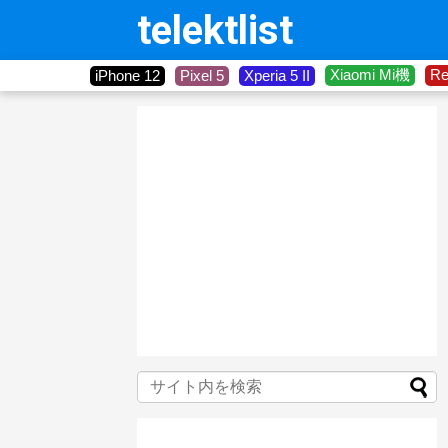
telektlist
Xiaomi Mi機
R
iPhone 12
Pixel 5
Xperia 5 II