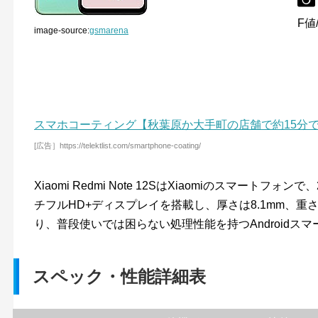
F値/
image-source:
gsmarena
スマホコーティング【秋葉原か大手町の店舗で約15分
[広告］https://telektlist.com/smartphone-coating/
Xiaomi Redmi Note 12SはXiaomiのスマートフォ
チフルHD+ディスプレイを搭載し、厚さは8.1mm、重さは1
り、普段使いでは困らない処理性能を持つAndroidス
スペック・性能詳細表