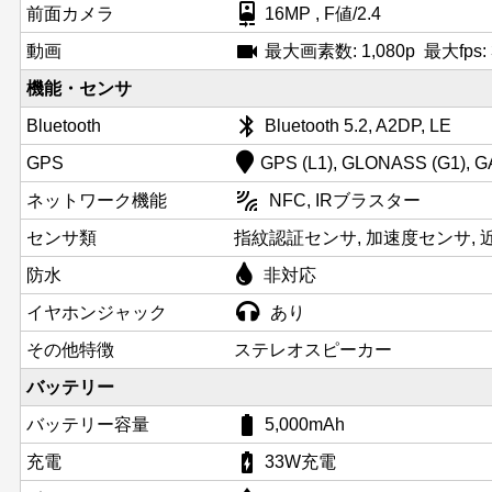
camera_front
前面カメラ
16MP , F値/2.4
videocam
動画
最大画素数: 1,080p 最大fps: 3
機能・センサ
bluetooth
Bluetooth
Bluetooth 5.2, A2DP, LE
GPS
GPS (L1), GLONASS (G1), GA
leak_add
ネットワーク機能
NFC, IRブラスター
センサ類
指紋認証センサ, 加速度センサ, 
防水
非対応
イヤホンジャック
あり
その他特徴
ステレオスピーカー
バッテリー
battery_std
バッテリー容量
5,000mAh
battery_charging_full
充電
33W充電