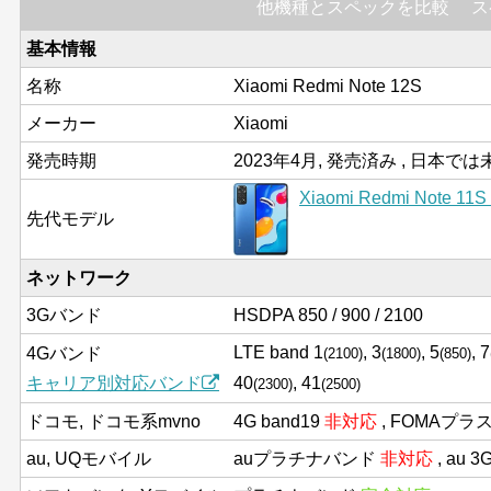
他機種とスペックを比較
ス
基本情報
名称
Xiaomi Redmi Note 12S
メーカー
Xiaomi
発売時期
2023年4月, 発売済み , 日本で
Xiaomi Redmi Not
先代モデル
ネットワーク
3Gバンド
HSDPA 850 / 900 / 2100
LTE band 1
, 3
, 5
, 7
4Gバンド
(2100)
(1800)
(850)
キャリア別対応バンド
40
, 41
(2300)
(2500)
ドコモ, ドコモ系mvno
4G band19
非対応
, FOMAプラ
au, UQモバイル
auプラチナバンド
非対応
, au 