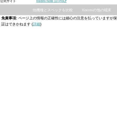
公式サイト
Redmi Note 10 Pro
他機種とスペックを比較
Xiaomiの他の端末
免責事項:
ページ上の情報の正確性には細心の注意を払っていますが保
証はできかねます (
詳細
)