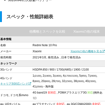
5020mAhの大容量バッテリー
スペック・性能詳細表
他機種とスペックを比較
Xiaomiの他の端末
基本情報
名称
Redmi Note 10 Pro
メーカー
Xiaomi
Xiaomiの他の機種を見る
発売時期
2021年3月, 発売済み , 日本で発売済み
ネットワーク
3Gバンド
HSDPA 850 / 900 / 1700(AWS) / 1900 / 2100
1
, 2
, 3
, 4
, 5
, 7
,
(2100)
(1900)
(1800)
(1700/2100)
(850)
(2600)
4Gバンド
8
, 20
, 28
, 32
, 38
, 40
,
(900)
(800)
(700)
(1500)
(2600)
(2300)
キャリア別対応バンド
41
- 海外版
(2500)
4G band19
非対応
, FOMAプラスエリア3G
対応
(例外あ
ドコモ, ドコモ系mvno
り)
au, UQモバイル
auプラチナバンド
非対応
, au 3G(CDMA2000)
非対応