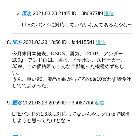
匿名
2021.03.23 21:05
ID：3b0877fbf
返信
LTEのバンドに対応していないなんてあるんやな〜
匿名
2021.03.23 18:56
ID：fd4d155d1
返信
今月末日本発表。DSDS、勇気、120Hz、アンダー
200g、アンドロ11、防水、イヤホン、スピーカー、
33W、この価格帯でこんな全部揃った機種めずらし
い。
うんこ重い9S、液晶が曲がってるNote10買わず我慢汁
しててよかった。
匿名
2021.03.23 20:59
ID：3b0877fbf
返信
LTEバンドの1,3,8,に対応してないんや…グロ版で我慢
しようと思ってたけどな〜