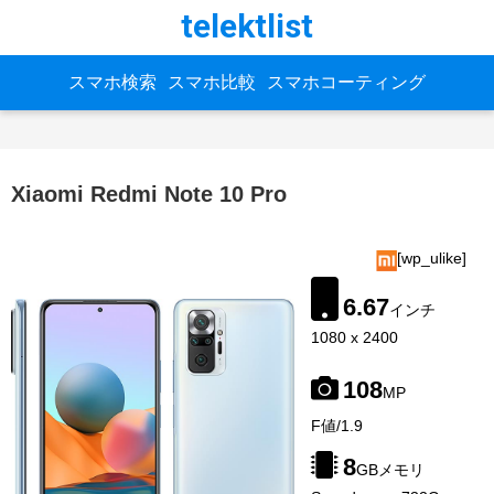
telektlist
スマホ検索
スマホ比較
スマホコーティング
Xiaomi Redmi Note 10 Pro
[wp_ulike]
6.67
インチ
1080 x 2400
108
MP
image-
F値/1.9
source:
gsmarena
8
GBメモリ