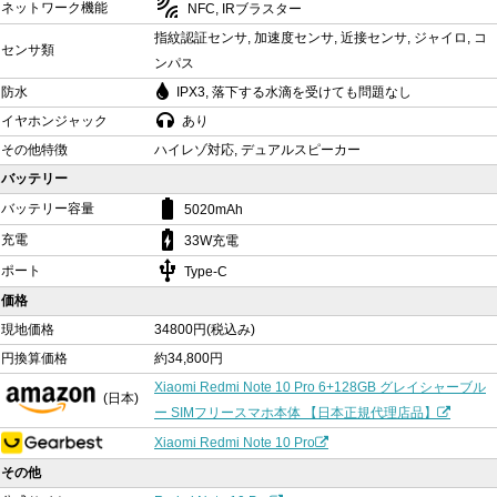
leak_add
ネットワーク機能
NFC, IRブラスター
指紋認証センサ, 加速度センサ, 近接センサ, ジャイロ, コ
センサ類
ンパス
防水
IPX3, 落下する水滴を受けても問題なし
イヤホンジャック
あり
その他特徴
ハイレゾ対応, デュアルスピーカー
バッテリー
battery_std
バッテリー容量
5020mAh
battery_charging_full
充電
33W充電
usb
ポート
Type-C
価格
現地価格
34800円(税込み)
円換算価格
約34,800円
Xiaomi Redmi Note 10 Pro 6+128GB グレイシャーブル
(日本)
ー SIMフリースマホ本体 【日本正規代理店品】
Xiaomi Redmi Note 10 Pro
その他