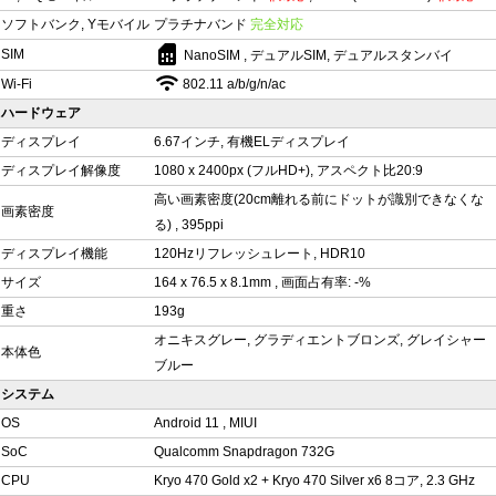
ソフトバンク, Yモバイル
プラチナバンド
完全対応
sim_card
SIM
NanoSIM , デュアルSIM, デュアルスタンバイ
Wi-Fi
802.11 a/b/g/n/ac
ハードウェア
ディスプレイ
6.67インチ, 有機ELディスプレイ
ディスプレイ解像度
1080 x 2400px (フルHD+), アスペクト比20:9
高い画素密度(20cm離れる前にドットが識別できなくな
画素密度
る) , 395ppi
ディスプレイ機能
120Hzリフレッシュレート, HDR10
サイズ
164 x 76.5 x 8.1mm , 画面占有率: -%
重さ
193g
オニキスグレー, グラディエントブロンズ, グレイシャー
本体色
ブルー
システム
OS
Android 11 , MIUI
SoC
Qualcomm Snapdragon 732G
CPU
Kryo 470 Gold x2 + Kryo 470 Silver x6 8コア, 2.3 GHz