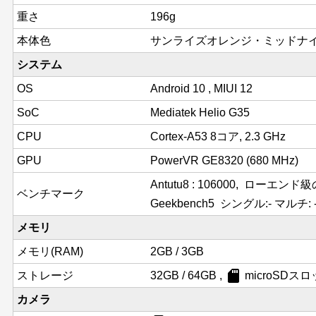
重さ
196g
本体色
サンライズオレンジ・ミッドナ
システム
OS
Android 10 , MIUI 12
SoC
Mediatek Helio G35
CPU
Cortex-A53 8コア, 2.3 GHz
GPU
PowerVR GE8320 (680 MHz)
Antutu8 : 106000, ローエ
ベンチマーク
Geekbench5 シングル:- マルチ: 
メモリ
メモリ(RAM)
2GB / 3GB
sd_card
ストレージ
32GB / 64GB ,
microSDス
カメラ