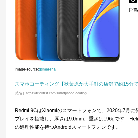
F値/
image-source:
gsmarena
スマホコーティング【秋葉原か大手町の店舗で約15分
[広告］https://telektlist.com/smartphone-coating/
Redmi 9CはXiaomiのスマートフォンで、2020年7
プレイを搭載し、厚さは9.0mm、重さは196gです。He
の処理性能を持つAndroidスマートフォンです。