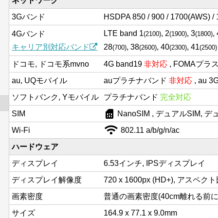
ネットワーク
3Gバンド
HSDPA 850 / 900 / 1700(AWS) / 
LTE band 1
, 2
, 3
,
4Gバンド
(2100)
(1900)
(1800)
キャリア別対応バンド
28
, 38
, 40
, 41
(700)
(2600)
(2300)
(2500)
ドコモ, ドコモ系mvno
4G band19
非対応
, FOMAプラ
au, UQモバイル
auプラチナバンド
非対応
, au 
ソフトバンク, Yモバイル
プラチナバンド
完全対応
sim_card
SIM
NanoSIM , デュアルSIM,
Wi-Fi
802.11 a/b/g/n/ac
ハードウェア
ディスプレイ
6.53インチ, IPSディスプレイ
ディスプレイ解像度
720 x 1600px (HD+), アスペクト
画素密度
普通の画素密度(40cm離れる前にド
サイズ
164.9 x 77.1 x 9.0mm