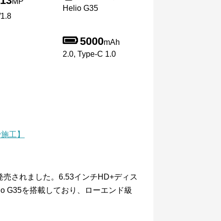
13
MP
Helio G35
1.8
5000
mAh
2.0, Type-C 1.0
で施工】
月に発売されました。6.53インチHD+ディス
lio G35を搭載しており、ローエンド級