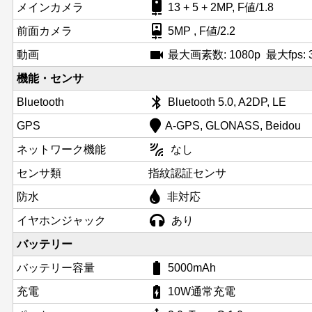
camera_rear
メインカメラ
13 + 5 + 2MP, F値/1.8
camera_front
前面カメラ
5MP , F値/2.2
videocam
動画
最大画素数: 1080p 最大fps: 3
機能・センサ
bluetooth
Bluetooth
Bluetooth 5.0, A2DP, LE
GPS
A-GPS, GLONASS, Beidou
leak_add
ネットワーク機能
なし
センサ類
指紋認証センサ
防水
非対応
イヤホンジャック
あり
バッテリー
battery_std
バッテリー容量
5000mAh
battery_charging_full
充電
10W通常充電