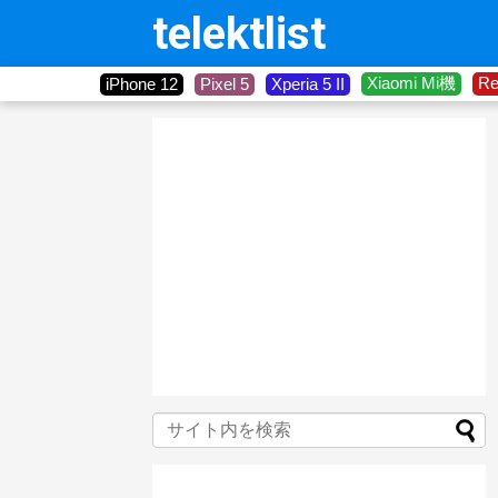
telektlist
Xiaomi Mi機
R
iPhone 12
Pixel 5
Xperia 5 II