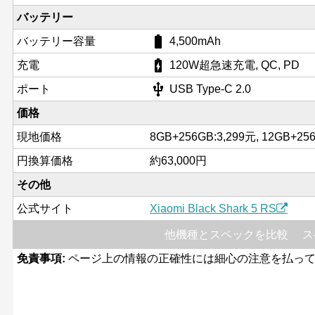
バッテリー
battery_std
バッテリー容量
4,500mAh
battery_charging_full
充電
120W超急速充電, QC, PD
usb
ポート
USB Type-C 2.0
価格
現地価格
8GB+256GB:3,299元, 12GB+25
円換算価格
約63,000円
その他
公式サイト
Xiaomi Black Shark 5 RS
他機種とスペックを比較
ス
免責事項:
ページ上の情報の正確性には細心の注意を払って