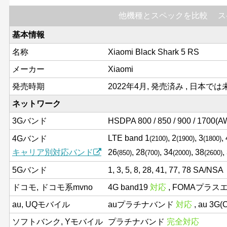
他機種とスペックを比較
ス
基本情報
名称
Xiaomi Black Shark 5 RS
メーカー
Xiaomi
発売時期
2022年4月, 発売済み , 日本で
ネットワーク
3Gバンド
HSDPA 800 / 850 / 900 / 1700(AW
LTE band 1
, 2
, 3
,
4Gバンド
(2100)
(1900)
(1800)
キャリア別対応バンド
26
, 28
, 34
, 38
,
(850)
(700)
(2000)
(2600)
5Gバンド
1, 3, 5, 8, 28, 41, 77, 78 SA/NSA
ドコモ, ドコモ系mvno
4G band19
対応
, FOMAプラス
au, UQモバイル
auプラチナバンド
対応
, au 3G
ソフトバンク, Yモバイル
プラチナバンド
完全対応