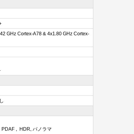
+
.42 GHz Cortex-A78 & 4x1.80 GHz Cortex-
-
無し
DAF , HDR, パノラマ