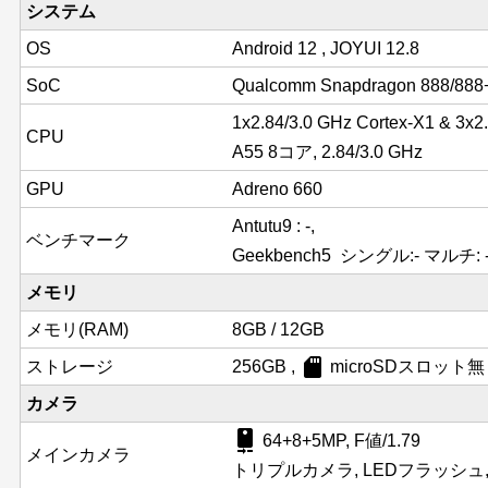
システム
OS
Android 12 , JOYUI 12.8
SoC
Qualcomm Snapdragon 888/888
1x2.84/3.0 GHz Cortex-X1 & 3x2
CPU
A55 8コア, 2.84/3.0 GHz
GPU
Adreno 660
Antutu9 : -,
ベンチマーク
Geekbench5 シングル:- マルチ: 
メモリ
メモリ(RAM)
8GB / 12GB
sd_card
ストレージ
256GB ,
microSDスロット
カメラ
camera_rear
64+8+5MP, F値/1.79
メインカメラ
トリプルカメラ, LEDフラッシュ, P