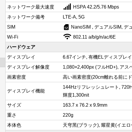
ネットワーク最大速度
HSPA 42.2/5.76 Mbps
ネットワーク備考
LTE-A, 5G
sim_card
SIM
NanoSIM , デュアルSIM,
Wi-Fi
802.11 a/b/g/n/ac/6E
ハードウェア
ディスプレイ
6.67インチ, 有機ELディスプレイ
ディスプレイ解像度
1,080×2,400px (フルHD+), ア
画素密度
高い画素密度(20cm離れる前にドッ
144Hzリフレッシュレート, 72
ディスプレイ機能
輝度1,300nit
サイズ
163.7 x 76.2 x 9.9mm
重さ
220g
本体色
天穹黑(ブラック), 耀星黄(イエロ