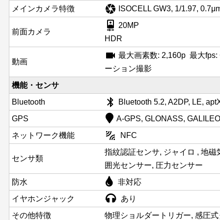
camera
メインカメラ特徴
ISOCELL GW3, 1/1.97, 0.7μ
camera_front
20MP
前面カメラ
HDR
videocam
最大画素数: 2,160p 最大fps: 6
動画
ーション撮影
機能・センサ
bluetooth
Bluetooth
Bluetooth 5.2, A2DP, LE, apt
GPS
A-GPS, GLONASS, GALILEO
leak_add
ネットワーク機能
NFC
指紋認証センサ, ジャイロ , 地磁
センサ類
囲光センサー, 圧力センサー
防水
非対応
イヤホンジャック
あり
その他特徴
物理ショルダートリガー, 感圧式