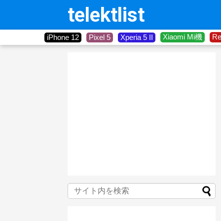
telektlist
Xiaomi Mi機
R
iPhone 12
Pixel 5
Xperia 5 II