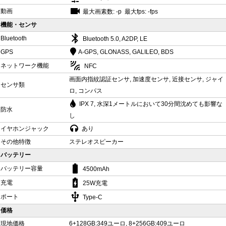
videocam
動画
最大画素数: -p 最大fps: -fps
機能・センサ
bluetooth
Bluetooth
Bluetooth 5.0, A2DP, LE
GPS
A-GPS, GLONASS, GALILEO, BDS
leak_add
ネットワーク機能
NFC
画面内指紋認証センサ, 加速度センサ, 近接センサ, ジャイ
センサ類
ロ, コンパス
IPX 7, 水深1メートルにおいて30分間沈めても影響な
防水
し
イヤホンジャック
あり
その他特徴
ステレオスピーカー
バッテリー
battery_std
バッテリー容量
4500mAh
battery_charging_full
充電
25W充電
usb
ポート
Type-C
価格
現地価格
6+128GB:349ユーロ, 8+256GB:409ユーロ