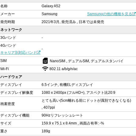
名称
Galaxy A52
メーカー
Samsung
Samsungの他の機種を見る
発売時期
2021年3月, 発売済み , 日本では未発売
ネットワーク
3Gバンド
-
4Gバンド
-
キャリア別対応バンド
sim_card
SIM
NanoSIM , デュアルSIM, デュアルスタンバイ
Wi-Fi
802.11 a/b/g/n/ac
ハードウェア
ディスプレイ
6.5インチ, 有機ELディスプレイ
ディスプレイ解像度
1080 x 2400px (フルHD+), アスペクト比20:9
とても高い(5cm離れる前にドットが識別できなくなる)
画素密度
, 407ppi
ディスプレイ機能
90Hzリフレッシュレート
サイズ
159.9 x 75.1 x 8.4mm , 画面占有率: -%
重さ
189g