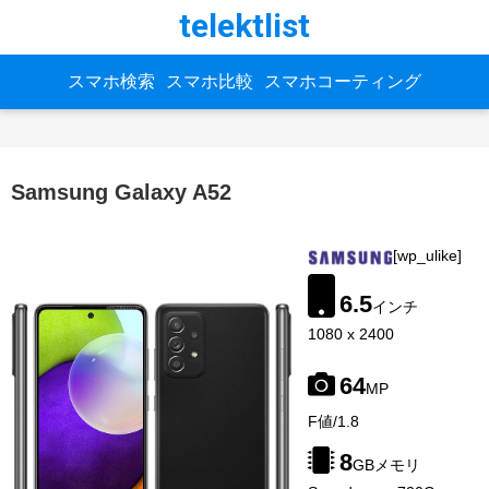
telektlist
スマホ検索
スマホ比較
スマホコーティング
Samsung Galaxy A52
[wp_ulike]
6.5
インチ
1080 x 2400
64
MP
image-
F値/1.8
source:
gsmarena
8
GBメモリ