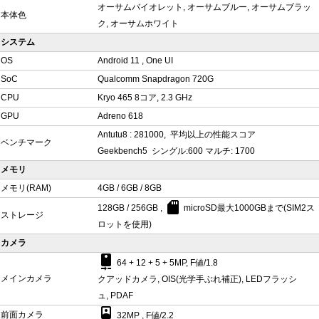
オーサムバイオレット, オーサムブルー, オーサムブラッ
本体色
ク, オーサムホワイト
システム
OS
Android 11 , One UI
SoC
Qualcomm Snapdragon 720G
CPU
Kryo 465 8コア, 2.3 GHz
GPU
Adreno 618
Antutu8 : 281000, 平均以上の性能スコア
ベンチマーク
Geekbench5 シングル:600 マルチ: 1700
メモリ
メモリ(RAM)
4GB / 6GB / 8GB
sd_card
128GB / 256GB ,
microSD最大1000GBまで(SIM2ス
ストレージ
ロットを使用)
カメラ
camera_rear
64 + 12 + 5 + 5MP, F値/1.8
メインカメラ
クアッドカメラ, OIS(光学手ぶれ補正), LEDフラッシ
ュ, PDAF
camera_front
前面カメラ
32MP , F値/2.2