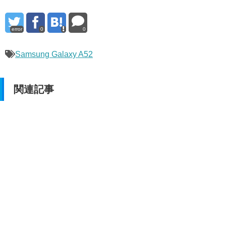
error
0
0
Samsung Galaxy A52
関連記事