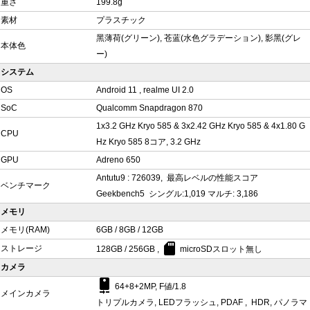
重さ
199.8g
素材
プラスチック
黑薄荷(グリーン), 苍蓝(水色グラデーション), 影黑(グレ
本体色
ー)
システム
OS
Android 11 , realme UI 2.0
SoC
Qualcomm Snapdragon 870
1x3.2 GHz Kryo 585 & 3x2.42 GHz Kryo 585 & 4x1.80 G
CPU
Hz Kryo 585 8コア, 3.2 GHz
GPU
Adreno 650
Antutu9 : 726039, 最高レベルの性能スコア
ベンチマーク
Geekbench5 シングル:1,019 マルチ: 3,186
メモリ
メモリ(RAM)
6GB / 8GB / 12GB
sd_card
ストレージ
128GB / 256GB ,
microSDスロット無し
カメラ
camera_rear
64+8+2MP, F値/1.8
メインカメラ
トリプルカメラ, LEDフラッシュ, PDAF , HDR, パノラマ