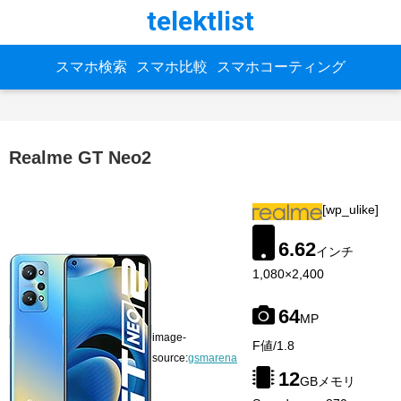
telektlist
スマホ検索
スマホ比較
スマホコーティング
Realme GT Neo2
[wp_ulike]
6.62
インチ
1,080×2,400
64
MP
image-
F値/1.8
source:
gsmarena
12
GBメモリ