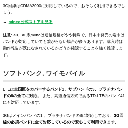
3G回線はCDMA2000に対応しているので、おそらく利用できるでし
ょう。
→
mineo公式ストアを見る
注意:
au、au系mvnoは通信規格がやや特殊で、日本未発売の端末は
バンドが対応していても繋がらない場合が多々あります。購入時は
動作報告が既になされているかどうか確認することを強く推奨しま
す。
ソフトバンク, ワイモバイル
LTEは
全国区をカバーするバンド1、サブバンドの3、プラチナバン
ドの8の全てに対応。
また、高速通信方式であるTD-LTEのバンド41
にも対応しています。
3Gはメインバンドの1 、プラチナバンドの8に対応しており、
3G回
線の必須バンドに全て対応しているので安心して利用できます。