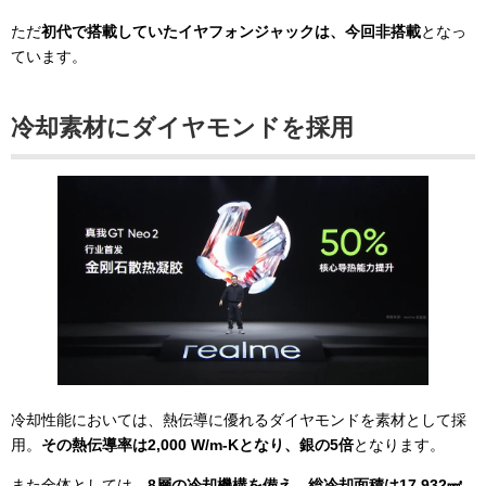
ただ
初代で搭載していたイヤフォンジャックは、今回非搭載
となっ
ています。
冷却素材にダイヤモンドを採用
冷却性能においては、熱伝導に優れるダイヤモンドを素材として採
用。
その熱伝導率は
2,000 W/m-Kとなり、銀の5倍
となります。
また全体としては、
8層の冷却機構を備え、総冷却面積は17,932㎟