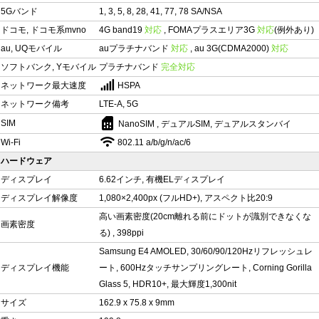
5Gバンド
1, 3, 5, 8, 28, 41, 77, 78 SA/NSA
ドコモ, ドコモ系mvno
4G band19
対応
, FOMAプラスエリア3G
対応
(例外あり)
au, UQモバイル
auプラチナバンド
対応
, au 3G(CDMA2000)
対応
ソフトバンク, Yモバイル
プラチナバンド
完全対応
ネットワーク最大速度
HSPA
ネットワーク備考
LTE-A, 5G
sim_card
SIM
NanoSIM , デュアルSIM, デュアルスタンバイ
Wi-Fi
802.11 a/b/g/n/ac/6
ハードウェア
ディスプレイ
6.62インチ, 有機ELディスプレイ
ディスプレイ解像度
1,080×2,400px (フルHD+), アスペクト比20:9
高い画素密度(20cm離れる前にドットが識別できなくな
画素密度
る) , 398ppi
Samsung E4 AMOLED, 30/60/90/120Hzリフレッシュレ
ディスプレイ機能
ート, 600Hzタッチサンプリングレート, Corning Gorilla
Glass 5, HDR10+, 最大輝度1,300nit
サイズ
162.9 x 75.8 x 9mm