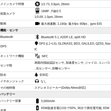
camera
メインカメラ特徴
1/1.73, 0.8μm, 26mm
camera_front
16MP , F値/2.5
前面カメラ
1/3.09, 1.0μm, 26mm
videocam
動画
最大画素数: 2,160p 最大fps: 60fps , gyro-EIS
機能・センサ
bluetooth
Bluetooth
Bluetooth 5.1, A2DP, LE, aptX HD
GPS (L1+L5), GLONASS, BDS, GALILEO, QZSS, Nav
GPS
IC
leak_add
ネットワーク機能
NFC
画面内指紋認証センサ, 加速度センサ, ジャイロ, コンパス
センサ類
, 光センサー, 距離センサー
防水
非対応
イヤホンジャック
なし
その他特徴
ステレオスピーカー(Dolby Atmos対応)
バッテリー
battery_std
バッテリー容量
5,000mAh
battery_charging_full
65W急速充電(13分で50%, 36分で満充電可能, 65W
充電