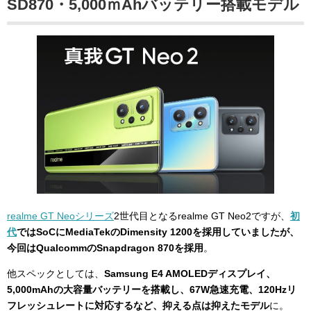
SD870・5,000ｍAhバッテリー搭載モデル
realme GT Neoシリーズ
2世代目となるrealme GT Neo2ですが、
初
代
ではSoCにMediaTekのDimensity 1200を採用していましたが、
今回はQualcommのSnapdragon 870を採用
。
他スペックとしては、
Samsung E4 AMOLEDディスプレイ、
5,000mAhの大容量バッテリーを搭載し、67W急速充電、120Hzリ
フレッシュレートに対応するなど、抑える点は抑えたモデル
に。