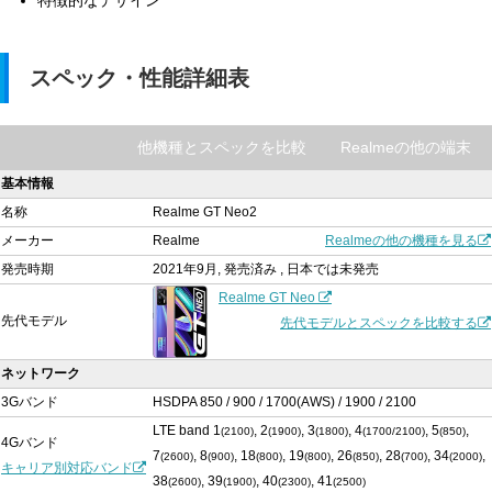
特徴的なデザイン
スペック・性能詳細表
他機種とスペックを比較
Realmeの他の端末
基本情報
名称
Realme GT Neo2
メーカー
Realme
Realmeの他の機種を見る
発売時期
2021年9月, 発売済み , 日本では未発売
Realme GT Neo
先代モデル
先代モデルとスペックを比較する
ネットワーク
3Gバンド
HSDPA 850 / 900 / 1700(AWS) / 1900 / 2100
LTE band 1
, 2
, 3
, 4
, 5
,
(2100)
(1900)
(1800)
(1700/2100)
(850)
4Gバンド
7
, 8
, 18
, 19
, 26
, 28
, 34
,
(2600)
(900)
(800)
(800)
(850)
(700)
(2000)
キャリア別対応バンド
38
, 39
, 40
, 41
(2600)
(1900)
(2300)
(2500)