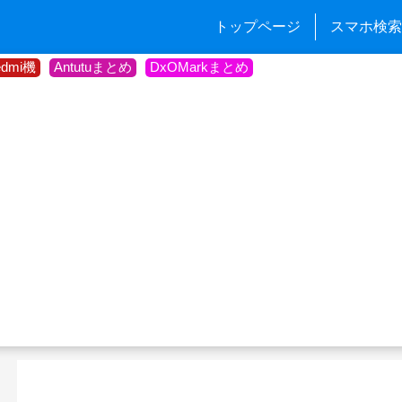
トップページ
スマホ検索
edmi機
Antutuまとめ
DxOMarkまとめ