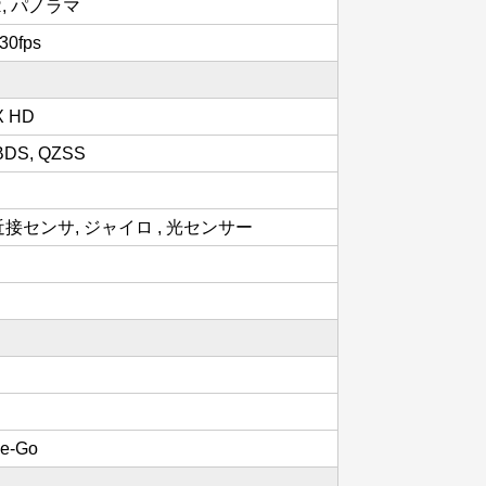
HDR, パノラマ
0fps
tX HD
BDS, QZSS
接センサ, ジャイロ , 光センサー
he-Go