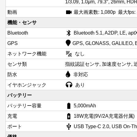
1/3.09, 1.0μm, 79.3°, 26mm, 
videocam
動画
最大画素数: 1,080p 最大fps: 3
機能・センサ
bluetooth
Bluetooth
Bluetooth 5.1, A2DP, LE, ap
GPS
GPS, GLONASS, GALILEO, 
leak_add
ネットワーク機能
なし
センサ類
指紋認証センサ, 加速度センサ, 近
防水
非対応
イヤホンジャック
あり
バッテリー
battery_std
バッテリー容量
5,000mAh
battery_charging_full
充電
18W充電(9V/2A充電器付属)
usb
ポート
USB Type-C 2.0, USB On-T
価格