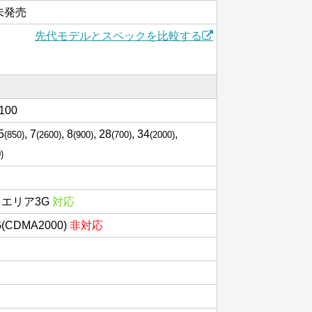
は未発売
先代モデルとスペックを比較する
2100
 5
, 7
, 8
, 28
, 34
,
(850)
(2600)
(900)
(700)
(2000)
)
スエリア3G
対応
3G(CDMA2000)
非対応