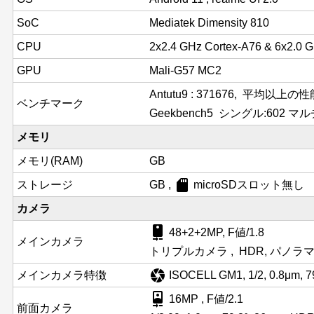
SoC
Mediatek Dimensity 810
CPU
2x2.4 GHz Cortex-A76 & 6x2.0 
GPU
Mali-G57 MC2
Antutu9 : 371676, 平均以上
ベンチマーク
Geekbench5 シングル:602 マルチ
メモリ
メモリ(RAM)
GB
sd_card
ストレージ
GB ,
microSDスロット無し
カメラ
camera_rear
48+2+2MP, F値/1.8
メインカメラ
トリプルカメラ , HDR, パノラ
camera
メインカメラ特徴
ISOCELL GM1, 1/2, 0.8μm, 7
camera_front
16MP , F値/2.1
前面カメラ