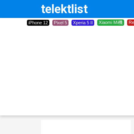
telektlist
Xiaomi Mi機
R
iPhone 12
Pixel 5
Xperia 5 II