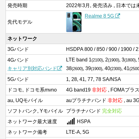
発売時期
2022年3月, 発売済み , 日本で
Realme 8 5G
先代モデル
ネットワーク
3Gバンド
HSDPA 800 / 850 / 900 / 1900 / 
LTE band 1
, 2
, 3
,
4Gバンド
(2100)
(1900)
(1800)
キャリア別対応バンド
38
, 39
, 40
, 41
(2600)
(1900)
(2300)
(2500
5Gバンド
1, 28, 41, 77, 78 SA/NSA
ドコモ, ドコモ系mvno
4G band19
非対応
, FOMAプラ
au, UQモバイル
auプラチナバンド
非対応
, au 
ソフトバンク, Yモバイル
プラチナバンド
完全対応
ネットワーク最大速度
HSPA
ネットワーク備考
LTE-A, 5G