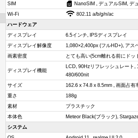
sim_card
SIM
NanoSIM , デュアルSIM,
Wi-Fi
802.11 a/b/g/n/ac
ハードウェア
ディスプレイ
6.5インチ, IPSディスプレイ
ディスプレイ解像度
1,080×2,400px (フルHD+), ア
画素密度
とても高い(5cm離れる前にドットが
LCD, 90Hzリフレッシュレート
ディスプレイ機能
480/600nit
サイズ
162.6 x 74.8 x 8.5mm , 画面占有
重さ
188g
素材
プラスチック
本体色
Meteor Black(ブラック), Sta
システム
OS
Android 11 , realme UI 2.0