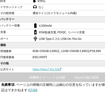
防水
非対応
イヤホンジャック
なし
その他特徴
通知ライト(カメラモジュール内蔵)
バッテリー
battery_std
バッテリー容量
4,500mAh
battery_charging_full
充電
65W急速充電, PD/QC, リバース充電
usb
ポート
USB Type-C 2.0, USB On-The-Go
価格
現地価格
8GB+256GB:3,699元, 12GB+256GB:3,999元/₹39,999
円換算価格
約62,000円
その他
公式サイト
Oppo Reno7 Pro 5G
他機種とスペックを比較
Oppoの他の端末
免責事項:
ページ上の情報の正確性には細心の注意を払っていますが保
証はできかねます (
詳細
)