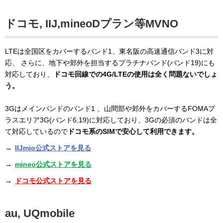
ドコモ, IIJ,mineoDプラン等MVNO
LTEは全国区をカバーするバンド1、東名阪の高速通信バンド3に対
応、 さらに、地下や郊外を担当するプラチナバンド(バンド19)にも
対応しており、
ドコモ回線での4G/LTEの使用は全く問題ないでしょ
う。
3Gはメインバンドのバンド1 、山間部や郊外をカバーするFOMAプ
ラスエリア3G(バンド6,19)に対応しており、3Gの必須のバンドは全
て対応しているので
ドコモ系のSIMで安心して利用できます。
→
IIJmio公式ストアを見る
→
mineo公式ストアを見る
→
ドコモ公式ストアを見る
au, UQmobile