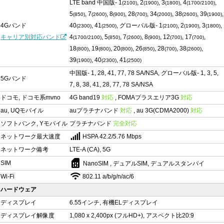
LTE band 中国版- 1
, 2
, 3
, 4
,
(2100)
(1900)
(1800)
(1700/2100)
5
, 7
, 8
, 28
, 34
, 38
, 39
,
(850)
(2600)
(900)
(700)
(2000)
(2600)
(1900)
4Gバンド
40
, 41
, グローバル版- 1
, 2
, 3
,
(2300)
(2500)
(2100)
(1900)
(1800)
キャリア別対応バンド
4
, 5
, 7
, 8
, 12
, 17
,
(1700/2100)
(850)
(2600)
(900)
(700)
(700)
18
, 19
, 20
, 26
, 28
, 38
,
(800)
(800)
(800)
(850)
(700)
(2600)
39
, 40
, 41
(1900)
(2300)
(2500)
中国版- 1, 28, 41, 77, 78 SA/NSA, グローバル版- 1, 3, 5,
5Gバンド
7, 8, 38, 41, 28, 77, 78 SA/NSA
ドコモ, ドコモ系mvno
4G band19
対応
, FOMAプラスエリア3G
対応
au, UQモバイル
auプラチナバンド
対応
, au 3G(CDMA2000)
対応
ソフトバンク, Yモバイル
プラチナバンド
完全対応
ネットワーク最大速度
HSPA 42.2/5.76 Mbps
ネットワーク備考
LTE-A (CA), 5G
sim_card
SIM
NanoSIM , デュアルSIM, デュアルスタンバイ
Wi-Fi
802.11 a/b/g/n/ac/6
ハードウェア
ディスプレイ
6.55インチ, 有機ELディスプレイ
ディスプレイ解像度
1,080 x 2,400px (フルHD+), アスペクト比20:9