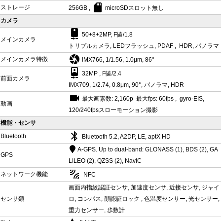
sd_card
ストレージ
256GB ,
microSDスロット無し
カメラ
camera_rear
50+8+2MP, F値/1.8
メインカメラ
トリプルカメラ, LEDフラッシュ, PDAF , HDR, パノラマ
camera
メインカメラ特徴
IMX766, 1/1.56, 1.0μm, 86°
camera_front
32MP , F値/2.4
前面カメラ
IMX709, 1/2.74, 0.8μm, 90°, パノラマ, HDR
videocam
最大画素数: 2,160p 最大fps: 60fps , gyro-EIS,
動画
120/240fpsスローモーション撮影
機能・センサ
bluetooth
Bluetooth
Bluetooth 5.2, A2DP, LE, aptX HD
A-GPS. Up to dual-band: GLONASS (1), BDS (2), GA
GPS
LILEO (2), QZSS (2), NavIC
leak_add
ネットワーク機能
NFC
画面内指紋認証センサ, 加速度センサ, 近接センサ, ジャイ
センサ類
ロ, コンパス, 顔認証ロック , 色温度センサー, 光センサー,
重力センサー, 歩数計