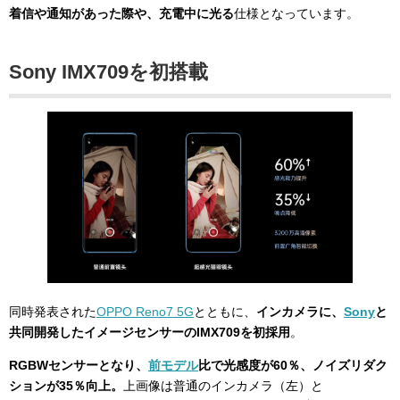
着信や通知があった際や、充電中に光る
仕様となっています。
Sony IMX709を初搭載
同時発表された
OPPO Reno7 5G
とともに、
インカメラに、
Sony
と
共同開発したイメージセンサーのIMX709を初採用
。
RGBWセンサーとなり、
前モデル
比で光感度が60％、ノイズリダク
ションが35％向上。
上画像は普通のインカメラ（左）と