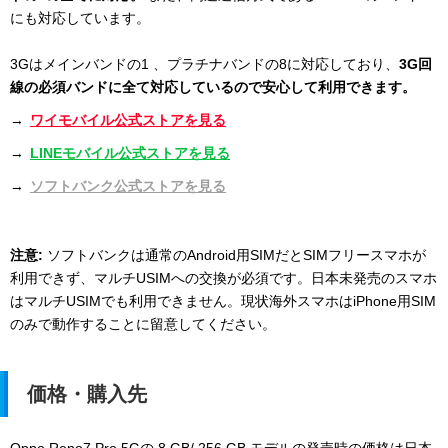
にも対応しています。
3Gはメインバンドの1 、プラチナバンドの8に対応しており、
3G回
線の必須バンドに全て対応しているので安心して利用できます。
→
ワイモバイル公式ストアを見る
→
LINEモバイル公式ストアを見る
→
ソフトバンク公式ストアを見る
注意:
ソフトバンクは通常のAndroid用SIMだとSIMフリースマホが
利用できず、マルチUSIMへの交換が必須です。日本未発売のスマホ
はマルチUSIMでも利用できません。現状海外スマホはiPhone用SIM
のみで動作することに留意してください。
価格・購入先
Oppo Reno7 Pro 5Gの 8 GB/ 256 GB モデルの発売時の価格は日本