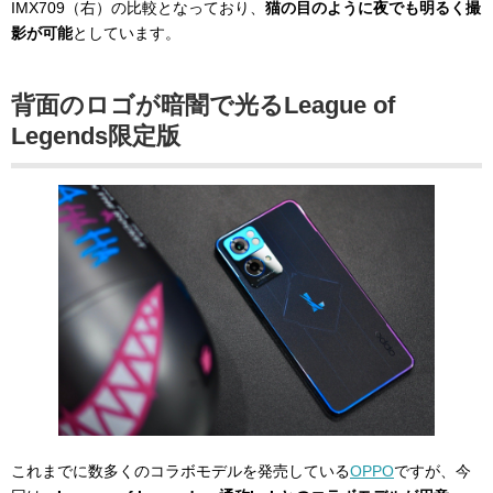
IMX709（右）の比較となっており、
猫の目のように夜でも明るく撮
影が可能
としています。
背面のロゴが暗闇で光るLeague of
Legends限定版
これまでに数多くのコラボモデルを発売している
OPPO
ですが、今