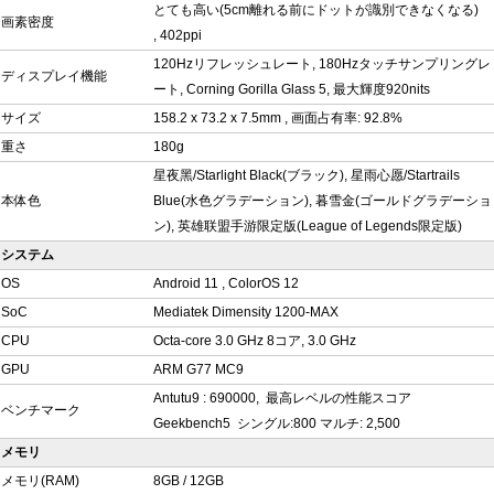
とても高い(5cm離れる前にドットが識別できなくなる)
画素密度
, 402ppi
120Hzリフレッシュレート, 180Hzタッチサンプリングレ
ディスプレイ機能
ート, Corning Gorilla Glass 5, 最大輝度920nits
サイズ
158.2 x 73.2 x 7.5mm , 画面占有率: 92.8%
重さ
180g
星夜黑/Starlight Black(ブラック), 星雨心愿/Startrails
本体色
Blue(水色グラデーション), 暮雪金(ゴールドグラデーショ
ン), 英雄联盟手游限定版(League of Legends限定版)
システム
OS
Android 11 , ColorOS 12
SoC
Mediatek Dimensity 1200-MAX
CPU
Octa-core 3.0 GHz 8コア, 3.0 GHz
GPU
ARM G77 MC9
Antutu9 : 690000, 最高レベルの性能スコア
ベンチマーク
Geekbench5 シングル:800 マルチ: 2,500
メモリ
メモリ(RAM)
8GB / 12GB