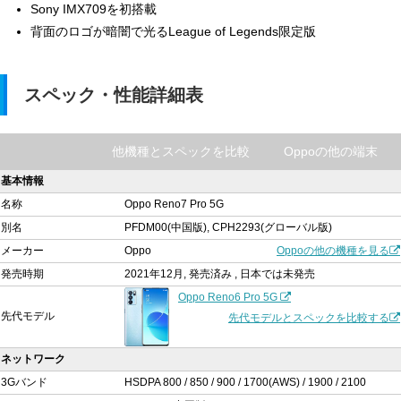
Sony IMX709を初搭載
背面のロゴが暗闇で光るLeague of Legends限定版
スペック・性能詳細表
他機種とスペックを比較
Oppoの他の端末
基本情報
名称
Oppo Reno7 Pro 5G
別名
PFDM00(中国版), CPH2293(グローバル版)
メーカー
Oppo
Oppoの他の機種を見る
発売時期
2021年12月, 発売済み , 日本では未発売
Oppo Reno6 Pro 5G
先代モデル
先代モデルとスペックを比較する
ネットワーク
3Gバンド
HSDPA 800 / 850 / 900 / 1700(AWS) / 1900 / 2100