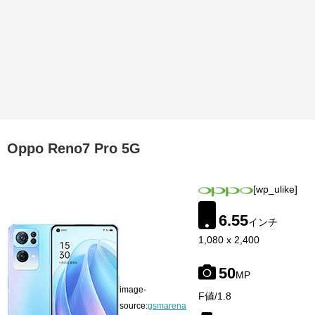
Oppo Reno7 Pro 5G
[wp_ulike]
6.55
インチ
1,080 x 2,400
50
MP
image-
F値/1.8
source:
gsmarena