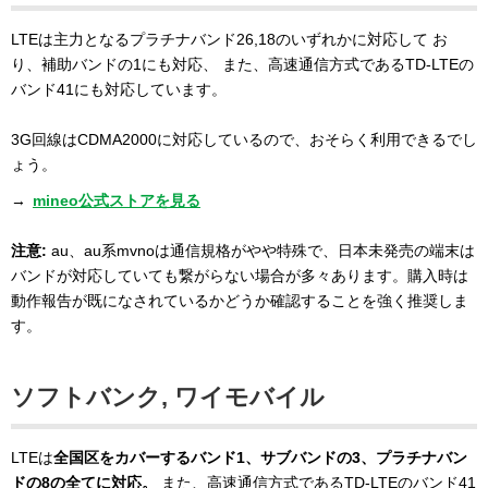
LTEは主力となるプラチナバンド26,18のいずれかに対応して お
り、補助バンドの1にも対応、 また、高速通信方式であるTD-LTEの
バンド41にも対応しています。
3G回線はCDMA2000に対応しているので、おそらく利用できるでし
ょう。
→
mineo公式ストアを見る
注意:
au、au系mvnoは通信規格がやや特殊で、日本未発売の端末は
バンドが対応していても繋がらない場合が多々あります。購入時は
動作報告が既になされているかどうか確認することを強く推奨しま
す。
ソフトバンク, ワイモバイル
LTEは
全国区をカバーするバンド1、サブバンドの3、プラチナバン
ドの8の全てに対応。
また、高速通信方式であるTD-LTEのバンド41