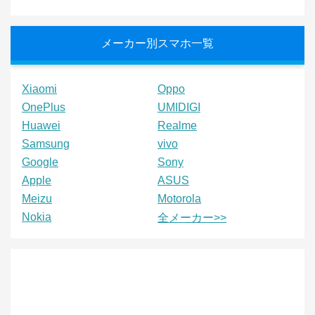
メーカー別スマホ一覧
Xiaomi
Oppo
OnePlus
UMIDIGI
Huawei
Realme
Samsung
vivo
Google
Sony
Apple
ASUS
Meizu
Motorola
Nokia
全メーカー>>