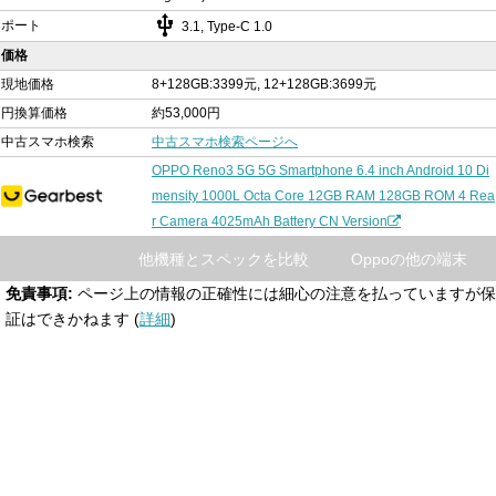
usb
ポート
3.1, Type-C 1.0
価格
現地価格
8+128GB:3399元, 12+128GB:3699元
円換算価格
約53,000円
中古スマホ検索
中古スマホ検索ページへ
OPPO Reno3 5G 5G Smartphone 6.4 inch Android 10 Di
mensity 1000L Octa Core 12GB RAM 128GB ROM 4 Rea
r Camera 4025mAh Battery CN Version
他機種とスペックを比較
Oppoの他の端末
免責事項:
ページ上の情報の正確性には細心の注意を払っていますが保
証はできかねます (
詳細
)