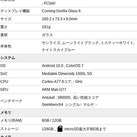
, 411ppi
ディスプレイ機能
Corning Gorilla Glass 6
サイズ
160.2 x 73.3 x 8.0mm
重さ
181g
素材
ガラス
サンライズ, ムーンライトブラック, ミスティーホワイト,
本体色
ナイトスカイブルー
システム
OS
Android 10.0 , ColorOS 7
SoC
Mediatek Dimensity 1000L 5G
CPU
Cortex-A77 8コア, - GHz
GPU
ARM Mali-G77
Antutu8 : 380000, 高い性能スコア
ベンチマーク
Geekbench4 シングル:- マルチ: -
メモリ
メモリ(RAM)
8GB / 12GB
sd_card
ストレージ
128GB ,
microSD最大不明GBまで