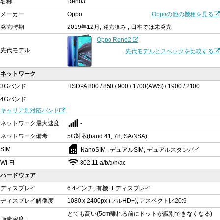
名称
Reno3
メーカー
Oppo
Oppoの他の機種を見る
発売時期
2019年12月, 発売済み , 日本では未発売
Oppo Reno2
先代モデル
先代モデルとスペックを比較する
ネットワーク
3Gバンド
HSDPA 800 / 850 / 900 / 1700(AWS) / 1900 / 2100
4Gバンド
-
キャリア別対応バンド
ネットワーク最大速度
-
ネットワーク備考
5G対応(band 41, 78; SA/NSA)
sim_card
SIM
NanoSIM , デュアルSIM, デュアルスタンバイ
Wi-Fi
802.11 a/b/g/n/ac
ハードウェア
ディスプレイ
6.4インチ, 有機ELディスプレイ
ディスプレイ解像度
1080 x 2400px (フルHD+), アスペクト比20:9
とても高い(5cm離れる前にドットが識別できなくなる)
画素密度