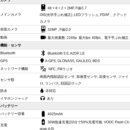
カメラ
camera_rear
48 + 8 + 2 + 2MP, F値/1.7
メインカメラ
OIS(光学手ぶれ補正), LEDフラッシュ, PDAF , クアッド
カメラ
camera_front
前面カメラ
32MP , F値/2.0
videocam
動画
最大画素数: 2160p 最大fps: 60fps , 電子手ぶれ補正
機能・センサ
bluetooth
Bluetooth
Bluetooth 5.0, A2DP, LE
GPS
A-GPS, GLONASS, GALILEO, BDS
leak_add
ネットワーク機能
NFC, FMラジオ
画面内指紋認証センサ, 加速度センサ, 近接センサ, ジャイ
センサ類
ロ, コンパス, 顔認証ロック
防水
非対応
イヤホンジャック
あり
バッテリー
battery_std
バッテリー容量
4025mAh
battery_charging_full
30W急速充電(20分で50%充電可能. VOOC Flash Ch
充電
arge 4.0)