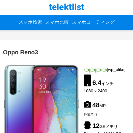
telektlist
スマホ検索
スマホ比較
スマホコーティング
Oppo Reno3
[wp_ulike]
6.4
インチ
1080 x 2400
48
MP
image-
F値/1.7
source:
gsmarena
12
GBメモリ