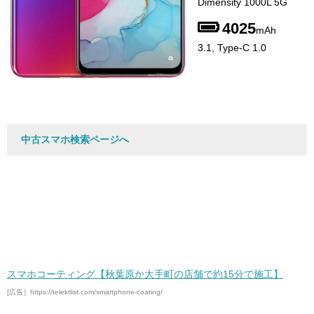
Dimensity 1000L 5G
4025
mAh
3.1, Type-C 1.0
中古スマホ検索ページへ
スマホコーティング【秋葉原か大手町の店舗で約15分で施工】
[広告］https://telektlist.com/smartphone-coating/