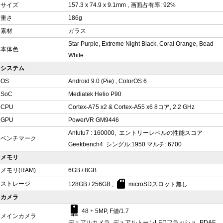
サイズ
157.3 x 74.9 x 9.1mm , 画面占有率: 92%
重さ
186g
素材
ガラス
Star Purple, Extreme Night Black, Coral Orange, Bead
本体色
White
システム
OS
Android 9.0 (Pie) , ColorOS 6
SoC
Mediatek Helio P90
CPU
Cortex-A75 x2 & Cortex-A55 x6 8コア, 2.2 GHz
GPU
PowerVR GM9446
Antutu7 : 160000, エントリーレベルの性能スコア
ベンチマーク
Geekbench4 シングル:1950 マルチ: 6700
メモリ
メモリ(RAM)
6GB / 8GB
sd_card
ストレージ
128GB / 256GB ,
microSDスロット無し
カメラ
camera_rear
48 + 5MP, F値/1.7
メインカメラ
デュアルカメラ, デュアルトーンLEDフラッシュ, PDAF