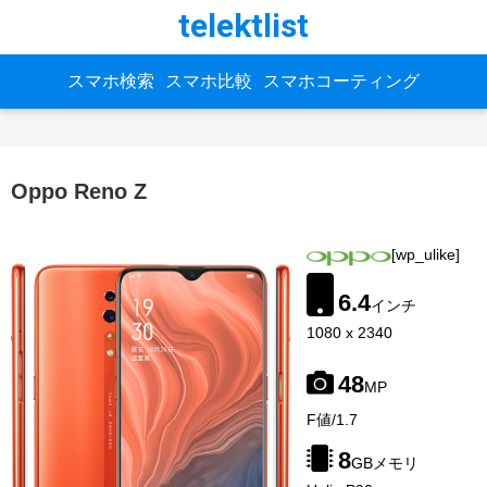
telektlist
スマホ検索
スマホ比較
スマホコーティング
Oppo Reno Z
[wp_ulike]
6.4
インチ
1080 x 2340
48
MP
image-
F値/1.7
source:
gsmarena
8
GBメモリ