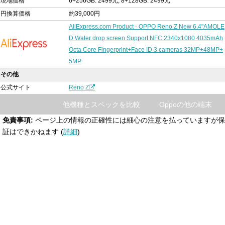
現地価格
6+256GB: 2499元, 8+128GB: 2499元
円換算価格
約39,000円
AliExpress.com Product - OPPO Reno Z New 6.4"AMOLE
D Water drop screen Support NFC 2340x1080 4035mAh
Octa Core Fingerprint+Face ID 3 cameras 32MP+48MP+
5MP
その他
公式サイト
Reno Z
他機種とスペックを比較
Oppoの他の端末
免責事項:
ページ上の情報の正確性には細心の注意を払っていますが保
証はできかねます (
詳細
)