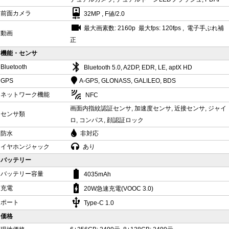
camera_front
前面カメラ
32MP , F値/2.0
videocam
最大画素数: 2160p 最大fps: 120fps , 電子手ぶれ補
動画
正
機能・センサ
bluetooth
Bluetooth
Bluetooth 5.0, A2DP, EDR, LE, aptX HD
GPS
A-GPS, GLONASS, GALILEO, BDS
leak_add
ネットワーク機能
NFC
画面内指紋認証センサ, 加速度センサ, 近接センサ, ジャイ
センサ類
ロ, コンパス, 顔認証ロック
防水
非対応
イヤホンジャック
あり
バッテリー
battery_std
バッテリー容量
4035mAh
battery_charging_full
充電
20W急速充電(VOOC 3.0)
usb
ポート
Type-C 1.0
価格