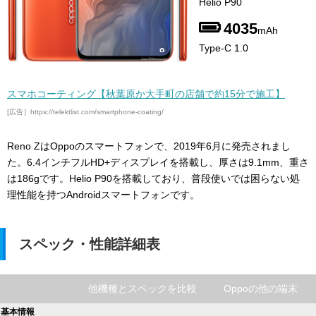
Helio P90
4035
mAh
Type-C 1.0
スマホコーティング【秋葉原か大手町の店舗で約15分で施工】
[広告］https://telektlist.com/smartphone-coating/
Reno ZはOppoのスマートフォンで、2019年6月に発売されまし
た。6.4インチフルHD+ディスプレイを搭載し、厚さは9.1mm、重さ
は186gです。Helio P90を搭載しており、普段使いでは困らない処
理性能を持つAndroidスマートフォンです。
スペック・性能詳細表
他機種とスペックを比較
Oppoの他の端末
基本情報