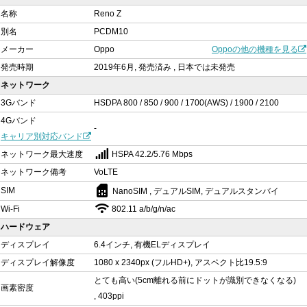
名称
Reno Z
別名
PCDM10
メーカー
Oppo
Oppoの他の機種を見る
発売時期
2019年6月, 発売済み , 日本では未発売
ネットワーク
3Gバンド
HSDPA 800 / 850 / 900 / 1700(AWS) / 1900 / 2100
4Gバンド
-
キャリア別対応バンド
ネットワーク最大速度
HSPA 42.2/5.76 Mbps
ネットワーク備考
VoLTE
sim_card
SIM
NanoSIM , デュアルSIM, デュアルスタンバイ
Wi-Fi
802.11 a/b/g/n/ac
ハードウェア
ディスプレイ
6.4インチ, 有機ELディスプレイ
ディスプレイ解像度
1080 x 2340px (フルHD+), アスペクト比19.5:9
とても高い(5cm離れる前にドットが識別できなくなる)
画素密度
, 403ppi