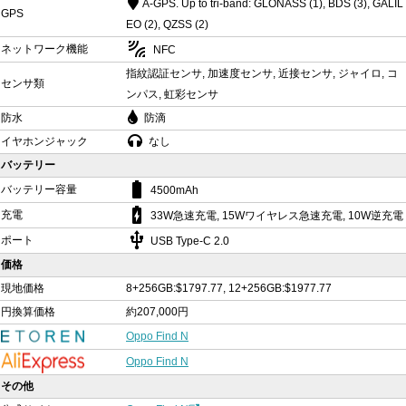
A-GPS. Up to tri-band: GLONASS (1), BDS (3), GALIL
GPS
EO (2), QZSS (2)
leak_add
ネットワーク機能
NFC
指紋認証センサ, 加速度センサ, 近接センサ, ジャイロ, コ
センサ類
ンパス, 虹彩センサ
防水
防滴
イヤホンジャック
なし
バッテリー
battery_std
バッテリー容量
4500mAh
battery_charging_full
充電
33W急速充電, 15Wワイヤレス急速充電, 10W逆充電
usb
ポート
USB Type-C 2.0
価格
現地価格
8+256GB:$1797.77, 12+256GB:$1977.77
円換算価格
約207,000円
Oppo Find N
Oppo Find N
その他