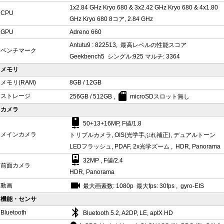
1x2.84 GHz Kryo 680 & 3x2.42 GHz Kryo 680 & 4x1.80
CPU
GHz Kryo 680 8コア, 2.84 GHz
GPU
Adreno 660
Antutu9 : 822513, 最高レベルの性能スコア
ベンチマーク
Geekbench5 シングル:925 マルチ: 3364
メモリ
メモリ(RAM)
8GB / 12GB
sd_card
ストレージ
256GB / 512GB ,
microSDスロット無し
カメラ
camera_rear
50+13+16MP, F値/1.8
メインカメラ
トリプルカメラ, OIS(光学手ぶれ補正), デュアルトーン
LEDフラッシュ, PDAF, 2x光学ズーム , HDR, Panorama
camera_front
32MP , F値/2.4
前面カメラ
HDR, Panorama
videocam
動画
最大画素数: 1080p 最大fps: 30fps , gyro-EIS
機能・センサ
bluetooth
Bluetooth
Bluetooth 5.2, A2DP, LE, aptX HD