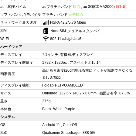
au, UQモバイル
auプラチナバンド
対応
, au 3G(CDMA2000)
非対応
ソフトバンク, Yモバイル
プラチナバンド
完全対応
ネットワーク最大速度
HSPA 42.2/5.76 Mbps
sim_card
SIM
NanoSIM ,デュアルスタンバイ
Wi-Fi
802.11 a/b/g/n/ac/6
ハードウェア
ディスプレイ
7.1インチ, 有機ELディスプレイ
ディスプレイ解像度
1792 x 1920px , アスペクト比15:14
高い画素密度(20cm離れる前にドットが識別できなくな
画素密度
る) , 370ppi
ディスプレイ機能
Foldable LTPO AMOLED
サイズ
Unfolded: 132.6 x 140.2 x 8.0mm , 画面占有率: 87.3%
重さ
275g
本体色
Black, White, Purple
システム
OS
Android 11 , ColorOS
SoC
Qualcomm Snapdragon 888 5G