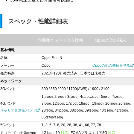
33W急速充電で日常生活も快適に
スペック・性能詳細表
他機種とスペックを比較
Oppoの他の端末
基本情報
名称
Oppo Find N
メーカー
Oppo
Oppoの他の機種を見る
発売時期
2021年12月, 発売済み , 日本では未発売
ネットワーク
3Gバンド
800 / 850 / 900 / 1700(AWS) / 1900 / 2100
1
, 2
, 3
, 4
, 5
, 7
,
(2100)
(1900)
(1800)
(1700/2100)
(850)
(2600)
4Gバンド
8
, 12
, 17
, 18
, 19
, 20
, 26
,
(900)
(700)
(700)
(800)
(800)
(800)
(850)
キャリア別対応バンド
28
, 34
, 38
, 39
, 40
, 41
,
(700)
(2000)
(2600)
(1900)
(2300)
(2500)
66
(1700/2100)
5Gバンド
1, 3, 5, 7, 8, 20, 28, 38, 41, 66, 77, 78
ドコモ, ドコモ系mvno
4G band19
対応
, FOMAプラスエリア3G
対応