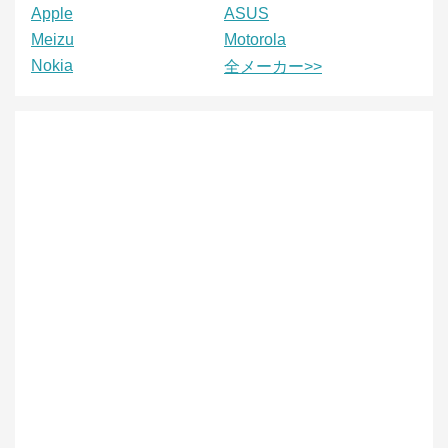
Apple
ASUS
Meizu
Motorola
Nokia
全メーカー>>