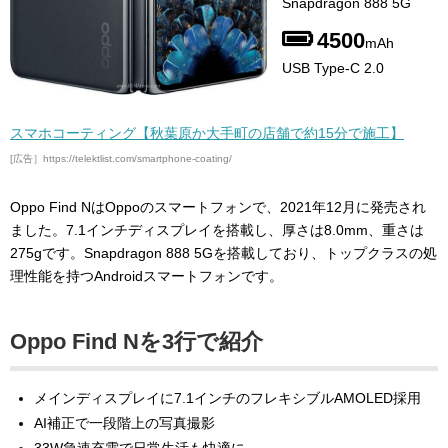
Snapdragon 888 5G
4500
mAh
USB Type-C 2.0
スマホコーティング【秋葉原か大手町の店舗で約15分で施工】
[広告］https://telektlist.com/smartphone-coating/
Oppo Find NはOppoのスマートフォンで、2021年12月に発売され
ました。7.1インチディスプレイを搭載し、厚さは8.0mm、重さは
275gです。Snapdragon 888 5Gを搭載しており、トップクラスの処
理性能を持つAndroidスマートフォンです。
Oppo Find Nを3行で紹介
メインディスプレイに7.1インチのフレキシブルAMOLED採用
AI補正で一段階上の写真撮影