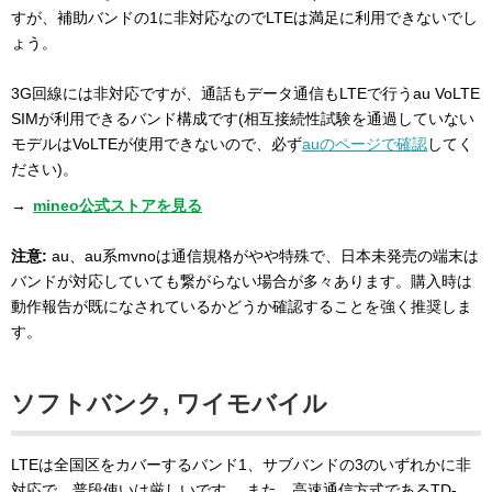
すが、補助バンドの1に非対応なのでLTEは満足に利用できないでし
ょう。
3G回線には非対応ですが、通話もデータ通信もLTEで行うau VoLTE
SIMが利用できるバンド構成です(相互接続性試験を通過していない
モデルはVoLTEが使用できないので、必ず
auのページで確認
してく
ださい)。
→
mineo公式ストアを見る
注意:
au、au系mvnoは通信規格がやや特殊で、日本未発売の端末は
バンドが対応していても繋がらない場合が多々あります。購入時は
動作報告が既になされているかどうか確認することを強く推奨しま
す。
ソフトバンク, ワイモバイル
LTEは全国区をカバーするバンド1、サブバンドの3のいずれかに非
対応で、普段使いは厳しいです。 また、高速通信方式であるTD-