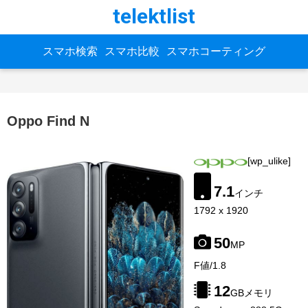
telektlist
スマホ検索
スマホ比較
スマホコーティング
Oppo Find N
[wp_ulike]
7.1
インチ
1792 x 1920
50
MP
image-
F値/1.8
source:
gsmarena
12
GBメモリ