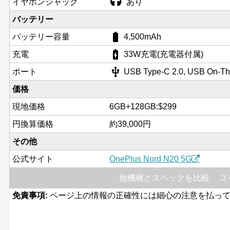
イヤホンジャック
あり
バッテリー
battery_std
バッテリー容量
4,500mAh
battery_charging_full
充電
33W充電(充電器付属)
usb
ポート
USB Type-C 2.0, USB On-T
価格
現地価格
6GB+128GB:$299
円換算価格
約39,000円
その他
公式サイト
OnePlus Nord N20 5G
他機種とスペックを比較
ス
免責事項:
ページ上の情報の正確性には細心の注意を払って