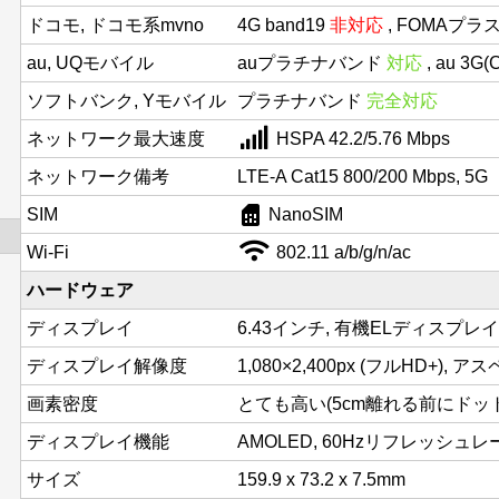
ドコモ, ドコモ系mvno
4G band19
非対応
, FOMAプラ
au, UQモバイル
auプラチナバンド
対応
, au 3G
ソフトバンク, Yモバイル
プラチナバンド
完全対応
ネットワーク最大速度
HSPA 42.2/5.76 Mbps
ネットワーク備考
LTE-A Cat15 800/200 Mbps, 5G
sim_card
SIM
NanoSIM
Wi-Fi
802.11 a/b/g/n/ac
ハードウェア
ディスプレイ
6.43インチ, 有機ELディスプレイ
ディスプレイ解像度
1,080×2,400px (フルHD+), ア
画素密度
とても高い(5cm離れる前にドットが
ディスプレイ機能
AMOLED, 60Hzリフレッシュレート、
サイズ
159.9 x 73.2 x 7.5mm