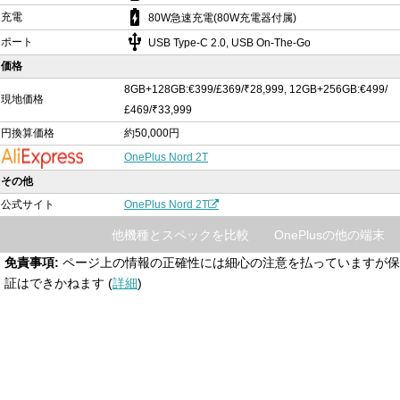
battery_charging_full
充電
80W急速充電(80W充電器付属)
usb
ポート
USB Type-C 2.0, USB On-The-Go
価格
8GB+128GB:€399/£369/₹28,999, 12GB+256GB:€499/
現地価格
£469/₹33,999
円換算価格
約50,000円
OnePlus Nord 2T
その他
公式サイト
OnePlus Nord 2T
他機種とスペックを比較
OnePlusの他の端末
免責事項:
ページ上の情報の正確性には細心の注意を払っていますが保
証はできかねます (
詳細
)