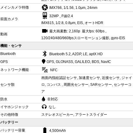
camera
メインカメラ特徴
IMX766, 1/1.56, 1.0μm, 24mm
camera_front
32MP , F値/2.4
前面カメラ
IMX615, 1/2.8, 0.8μm, EIS, オートHDR
videocam
最大画素数: 2,160p 最大fps: 60fps ,
動画
120/240/480/960fpsスローモーション撮影, gyro-EIS
機能・センサ
bluetooth
Bluetooth
Bluetooth 5.2, A2DP, LE, aptX HD
GPS
GPS, GLONASS, GALILEO, BDS, NavIC
leak_add
ネットワーク機能
NFC
画面内指紋認証センサ, 加速度センサ, 近接センサ, ジャイ
センサ類
ロ, コンパス , 周囲光センサー, SARセンサー, センサーコ
ア
防水
非対応
イヤホンジャック
なし
その他特徴
ステレオスピーカー, アラートスライダー
バッテリー
battery_std
バッテリー容量
4,500mAh