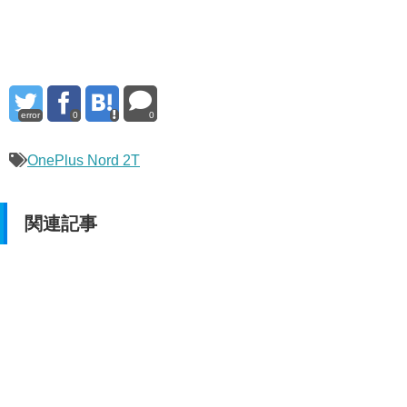
error
0
0
OnePlus Nord 2T
関連記事