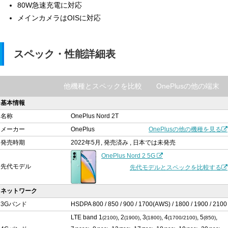
80W急速充電に対応
メインカメラはOISに対応
スペック・性能詳細表
他機種とスペックを比較
OnePlusの他の端末
基本情報
名称
OnePlus Nord 2T
メーカー
OnePlus
OnePlusの他の機種を見る
発売時期
2022年5月, 発売済み , 日本では未発売
OnePlus Nord 2 5G
先代モデル
先代モデルとスペックを比較する
ネットワーク
3Gバンド
HSDPA 800 / 850 / 900 / 1700(AWS) / 1800 / 1900 / 2100
LTE band 1
, 2
, 3
, 4
, 5
,
(2100)
(1900)
(1800)
(1700/2100)
(850)