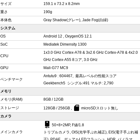
サイズ
159.1 x 73.2 x 8.2mm
重さ
190g
本体色
Gray Shadow(グレー), Jade Fog(白緑)
システム
OS
Android 12 , OxygenOS 12.1
SoC
Mediatek Dimensity 1300
1x3.0 GHz Cortex-A78 & 3x2.6 GHz Cortex-A78 & 4x2.0
CPU
GHz Cortex-A55 8コア, 3.0 GHz
GPU
Mali-G77 MC9
Antutu9 : 604467, 最高レベルの性能スコア
ベンチマーク
Geekbench5 シングル:491 マルチ: 2,790
メモリ
メモリ(RAM)
8GB / 12GB
sd_card
ストレージ
128GB / 256GB ,
microSDスロット無し
カメラ
camera_rear
50+8+2MP, F値/1.8
メインカメラ
トリプルカメラ, OIS(光学手ぶれ補正), EIS(電子手ぶれ補
正), PDAF , デュアルLEDフラッシュ, HDR, パノラマ