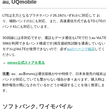
au, UQmobile
LTEは主力となるプラチナバンド26,18のいずれかに対応して お
り、補助バンドの1にも対応、 また、高速通信方式であるTD-LTEの
バンド41にも対応しています。
3G回線には非対応ですが、通話もデータ通信もLTEで行うau VoLTE
SIMが利用できるバンド構成です(相互接続性試験を通過していない
モデルはVoLTEが使用できないので、必ず
auのページで確認
してく
ださい)。
→
mineo公式ストアを見る
注意:
au、au系mvnoは通信規格がやや特殊で、日本未発売の端末は
バンドが対応していても繋がらない場合が多々あります。購入時は
動作報告が既になされているかどうか確認することを強く推奨しま
す。
ソフトバンク, ワイモバイル