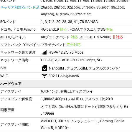
4Gバンド
7
, 8
, 12
, 17
, 18
, 19
, 20
,
(2600)
(900)
(700)
(700)
(800)
(800)
(800)
キャリア別対応バンド
26
, 28
, 32
, 34
, 38
, 39
,
(850)
(700)
(1500)
(2000)
(2600)
(1900)
40
, 41
, 66
(2300)
(2500)
(1700/2100)
5Gバンド
1, 3, 7, 8, 20, 28, 38, 41, 78 SA/NSA
ドコモ, ドコモ系mvno
4G band19
対応
, FOMAプラスエリア3G
対応
au, UQモバイル
auプラチナバンド
対応
, au 3G(CDMA2000)
非対応
ソフトバンク, Yモバイル
プラチナバンド
完全対応
ネットワーク最大速度
HSPA 42.2/5.76 Mbps
ネットワーク備考
LTE-A (CA) Cat18 1200/150 Mbps, 5G
sim_card
SIM
NanoSIM , デュアルSIM, デュアルスタンバイ
Wi-Fi
802.11 a/b/g/n/ac/6
ハードウェア
ディスプレイ
6.43インチ, 有機ELディスプレイ
ディスプレイ解像度
1,080×2,400px (フルHD+), アスペクト比20:9
とても高い(5cm離れる前にドットが識別できなくなる)
画素密度
, 409ppi
AMOLED, 90Hzリフレッシュレート, Corning Gorilla
ディスプレイ機能
Glass 5, HDR10+