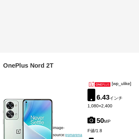
OnePlus Nord 2T
[wp_ulike]
6.43
インチ
1,080×2,400
50
MP
image-
F値/1.8
source:
gsmarena