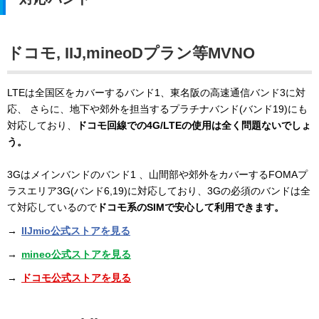
ドコモ, IIJ,mineoDプラン等MVNO
LTEは全国区をカバーするバンド1、東名阪の高速通信バンド3に対
応、 さらに、地下や郊外を担当するプラチナバンド(バンド19)にも
対応しており、
ドコモ回線での4G/LTEの使用は全く問題ないでしょ
う。
3Gはメインバンドのバンド1 、山間部や郊外をカバーするFOMAプ
ラスエリア3G(バンド6,19)に対応しており、3Gの必須のバンドは全
て対応しているので
ドコモ系のSIMで安心して利用できます。
→
IIJmio公式ストアを見る
→
mineo公式ストアを見る
→
ドコモ公式ストアを見る