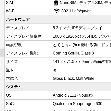
sim_card
SIM
NanoSIM , デュアルSIM,
Wi-Fi
802.11 a/b/g/n/ac
ハードウェア
ディスプレイ
5.2インチ, IPSディスプレイ
ディスプレイ解像度
1080 x 1920px (フルHD), アス
画素密度
とても高い(5cm離れる前にドットが
ディスプレイ機能
Corning Gorilla Glass 3
サイズ
141.2 x 71.5 x 7.9mm , 画面占有
重さ
-g
本体色
Gloss Black, Matt White
システム
OS
Android 7.1.1 (Nougat)
SoC
Qualcomm Snapdragon 630