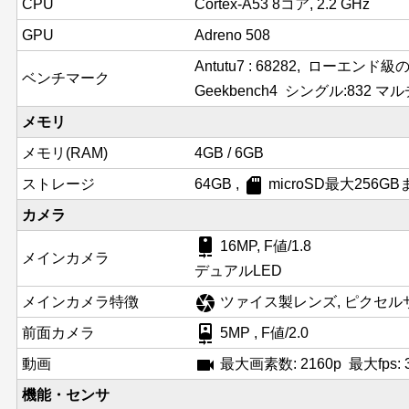
CPU
Cortex-A53 8コア, 2.2 GHz
GPU
Adreno 508
Antutu7 : 68282, ローエン
ベンチマーク
Geekbench4 シングル:832 マルチ
メモリ
メモリ(RAM)
4GB / 6GB
sd_card
ストレージ
64GB ,
microSD最大256G
カメラ
camera_rear
16MP, F値/1.8
メインカメラ
デュアルLED
camera
メインカメラ特徴
ツァイス製レンズ, ピクセルサイ
camera_front
前面カメラ
5MP , F値/2.0
videocam
動画
最大画素数: 2160p 最大fps: 3
機能・センサ