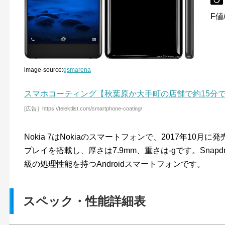
F値/
image-source:
gsmarena
スマホコーティング【秋葉原か大手町の店舗で約15分
[広告］https://telektlist.com/smartphone-coating/
Nokia 7はNokiaのスマートフォンで、2017年10月
プレイを搭載し、厚さは7.9mm、重さは-gです。Snapd
級の処理性能を持つAndroidスマートフォンです。
スペック・性能詳細表