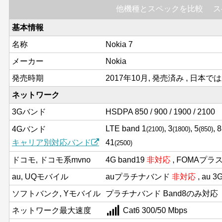
他機種とスペックを比較
ス
基本情報
名称
Nokia 7
メーカー
Nokia
発売時期
2017年10月, 発売済み , 日本で
ネットワーク
3Gバンド
HSDPA 850 / 900 / 1900 / 2100
LTE band 1
, 3
, 5
, 8
4Gバンド
(2100)
(1800)
(850)
キャリア別対応バンド
41
(2500)
ドコモ, ドコモ系mvno
4G band19
非対応
, FOMAプラ
au, UQモバイル
auプラチナバンド
非対応
, au 
ソフトバンク, Yモバイル
プラチナバンド Band8のみ対応
ネットワーク最大速度
Cat6 300/50 Mbps