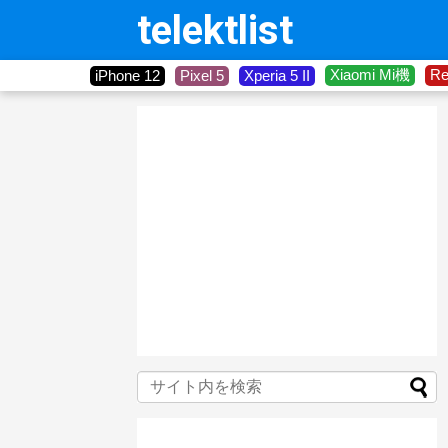
telektlist
Xiaomi Mi機
R
iPhone 12
Pixel 5
Xperia 5 II