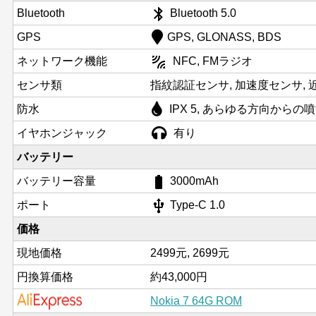
bluetooth
Bluetooth
Bluetooth 5.0
GPS
GPS, GLONASS, BDS
leak_add
ネットワーク機能
NFC, FMラジオ
センサ類
指紋認証センサ, 加速度センサ, 
防水
IPX 5, あらゆる方向から
イヤホンジャック
有り
バッテリー
battery_std
バッテリー容量
3000mAh
usb
ポート
Type-C 1.0
価格
現地価格
2499元, 2699元
円換算価格
約43,000円
Nokia 7 64G ROM