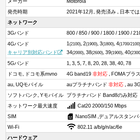
メーカー
Motorola
発売時期
2021年12月, 発売済み , 日本で
ネットワーク
3Gバンド
800 / 850 / 900 / 1800 / 1900 / 2
1
, 2
, 3
, 4
4Gバンド
(2100)
(1900)
(1800)
(1700/2100
キャリア別対応バンド
34
, 38
, 39
, 40
(2000)
(2600)
(1900)
(2300
5Gバンド
1, 3, 5, 7, 8, 20, 28, 38, 40, 78
ドコモ, ドコモ系mvno
4G band19
非対応
, FOMAプラ
au, UQモバイル
auプラチナバンド
非対応
, au 
ソフトバンク, Yモバイル
プラチナバンド Band8のみ対応
ネットワーク最大速度
Cat20 2000/150 Mbps
sim_card
SIM
NanoSIM ,デュアルスタンバ
Wi-Fi
802.11 a/b/g/n/ac/6e
ハードウェア