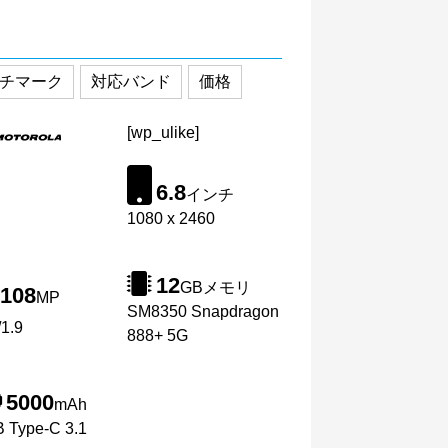
チマーク
対応バンド
価格
[wp_ulike]
6.8
インチ
1080 x 2460
12
GBメモリ
108
MP
SM8350 Snapdragon
1.9
888+ 5G
5000
mAh
 Type-C 3.1