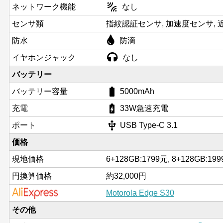
leak_add
ネットワーク機能
なし
センサ類
指紋認証センサ, 加速度センサ, 
防水
防滴
イヤホンジャック
なし
バッテリー
battery_std
バッテリー容量
5000mAh
battery_charging_full
充電
33W急速充電
usb
ポート
USB Type-C 3.1
価格
現地価格
6+128GB:1799元, 8+128GB:199
円換算価格
約32,000円
Motorola Edge S30
その他