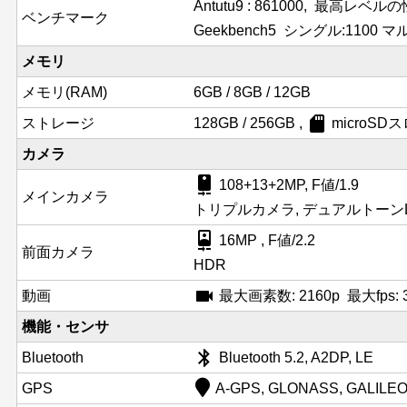
Antutu9 : 861000, 最高レベ
ベンチマーク
Geekbench5 シングル:1100 マル
メモリ
メモリ(RAM)
6GB / 8GB / 12GB
sd_card
ストレージ
128GB / 256GB ,
microS
カメラ
camera_rear
108+13+2MP, F値/1.9
メインカメラ
トリプルカメラ, デュアルトーンLEDフ
camera_front
16MP , F値/2.2
前面カメラ
HDR
videocam
動画
最大画素数: 2160p 最大fps: 30f
機能・センサ
bluetooth
Bluetooth
Bluetooth 5.2, A2DP, LE
GPS
A-GPS, GLONASS, GALILEO