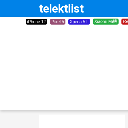
telektlist
Xiaomi Mi機
R
iPhone 12
Pixel 5
Xperia 5 II