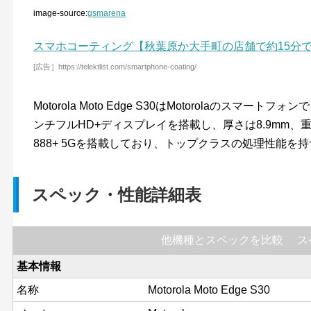
image-source:
gsmarena
スマホコーティング【秋葉原か大手町の店舗で約15分
[広告］https://telektlist.com/smartphone-coating/
Motorola Moto Edge S30はMotorolaのスマート
ンチフルHD+ディスプレイを搭載し、厚さは8.9mm、重さは20
888+ 5Gを搭載しており、トップクラスの処理性能を持つ
スペック・性能詳細表
他機種とスペックを比較
ス
基本情報
名称
Motorola Moto Edge S30