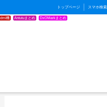
トップページ
スマホ検索
edmi機
Antutuまとめ
DxOMarkまとめ