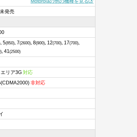
Motorolaの他の機種を見る
は未発売
100
, 5
, 7
, 8
, 12
, 17
,
)
(850)
(2600)
(900)
(700)
(700)
, 41
)
(2500)
スエリア3G
対応
3G(CDMA2000)
非対応
イ