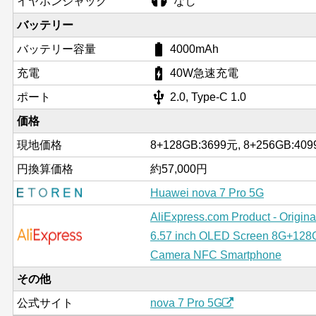
イヤホンジャック
なし
バッテリー
battery_std
バッテリー容量
4000mAh
battery_charging_full
充電
40W急速充電
usb
ポート
2.0, Type-C 1.0
価格
現地価格
8+128GB:3699元, 8+256GB:40
円換算価格
約57,000円
Huawei nova 7 Pro 5G
AliExpress.com Product - Origi
6.57 inch OLED Screen 8G+128
Camera NFC Smartphone
その他
公式サイト
nova 7 Pro 5G