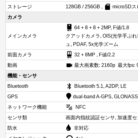
sd_card
ストレージ
128GB / 256GB ,
microS
カメラ
camera_rear
64 + 8 + 8 + 2MP, F値/1.8
メインカメラ
クアッドカメラ, OIS(光学手ぶ
ュ, PDAF, 5x光学ズーム
camera_front
前面カメラ
32 + 8MP , F値/2.2
videocam
動画
最大画素数: 2160p 最大fps:
機能・センサ
bluetooth
Bluetooth
Bluetooth 5.1, A2DP, LE
GPS
dual-band A-GPS, GLONASS
leak_add
ネットワーク機能
NFC
センサ類
画面内指紋認証センサ, 加速度セン
防水
非対応