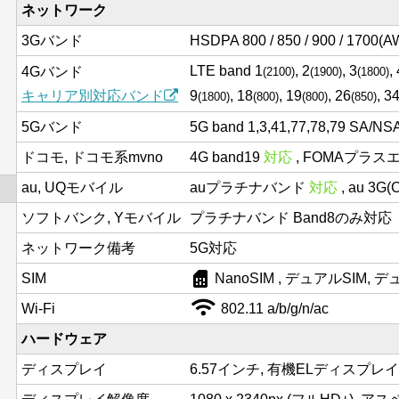
ネットワーク
3Gバンド
HSDPA 800 / 850 / 900 / 1700(AW
LTE band 1
, 2
, 3
,
4Gバンド
(2100)
(1900)
(1800)
キャリア別対応バンド
9
, 18
, 19
, 26
, 3
(1800)
(800)
(800)
(850)
5Gバンド
5G band 1,3,41,77,78,79 SA/NS
ドコモ, ドコモ系mvno
4G band19
対応
, FOMAプラス
au, UQモバイル
auプラチナバンド
対応
, au 3G
ソフトバンク, Yモバイル
プラチナバンド Band8のみ対応
ネットワーク備考
5G対応
sim_card
SIM
NanoSIM , デュアルSIM,
Wi-Fi
802.11 a/b/g/n/ac
ハードウェア
ディスプレイ
6.57インチ, 有機ELディスプレイ