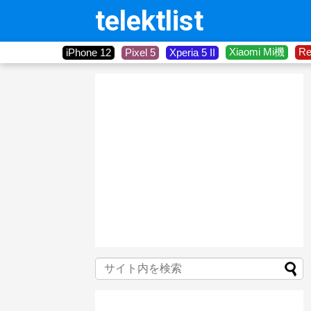
telektlist
Xiaomi Mi機
R
iPhone 12
Pixel 5
Xperia 5 II