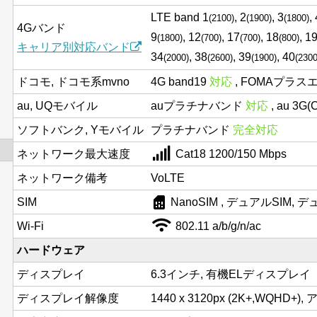
LTE band 1
, 2
, 3
,
(2100)
(1900)
(1800)
4Gバンド
9
, 12
, 17
, 18
, 1
(1800)
(700)
(700)
(800)
キャリア別対応バンド
34
, 38
, 39
, 40
(2000)
(2600)
(1900)
(2300
ドコモ, ドコモ系mvno
4G band19
対応
, FOMAプラス
au, UQモバイル
auプラチナバンド
対応
, au 3G
ソフトバンク, Yモバイル
プラチナバンド
完全対応
ネットワーク最大速度
Cat18 1200/150 Mbps
ネットワーク備考
VoLTE
sim_card
SIM
NanoSIM , デュアルSIM,
Wi-Fi
802.11 a/b/g/n/ac
ハードウェア
ディスプレイ
6.3インチ, 有機ELディスプレイ
ディスプレイ解像度
1440 x 3120px (2K+,WQHD+)