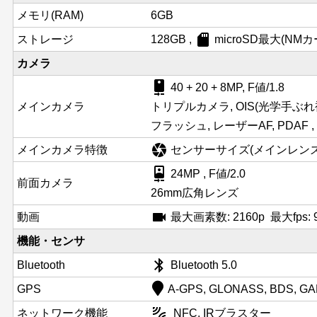
メモリ(RAM)
6GB
sd_card
ストレージ
128GB ,
microSD最大(NM
カメラ
camera_rear
40 + 20 + 8MP, F値/1.8
メインカメラ
トリプルカメラ, OIS(光学手ぶれ
フラッシュ, レーザーAF, PDAF , 
camera
メインカメラ特徴
センサーサイズ(メインレンズ): 
camera_front
24MP , F値/2.0
前面カメラ
26mm広角レンズ
videocam
動画
最大画素数: 2160p 最大fps:
機能・センサ
bluetooth
Bluetooth
Bluetooth 5.0
GPS
A-GPS, GLONASS, BDS, GA
leak_add
ネットワーク機能
NFC, IRブラスター