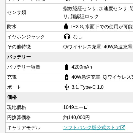
指紋認証センサ, 加速度センサ, 近
センサ類
サ, 顔認証ロック
防水
IPX 8, 水面下での使用が可能
イヤホンジャック
なし
その他特徴
Qiワイヤレス充電, 40W急速充電(
バッテリー
battery_std
バッテリー容量
4200mAh
battery_charging_full
充電
40W急速充電, Qiワイヤレス
usb
ポート
3.1, Type-C 1.0
価格
現地価格
1049ユーロ
円換算価格
約140,000円
キャリアモデル
ソフトバンク版公式ストア