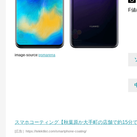
F値/
image-source:
gsmarena
スマホコーティング【秋葉原か大手町の店舗で約15分
[広告］https://telektlist.com/smartphone-coating/