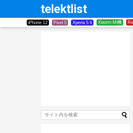
telektlist
Xiaomi Mi機
R
iPhone 12
Pixel 5
Xperia 5 II