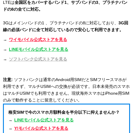
LTEは
全国区をカバーするバンド1、サブバンドの3、プラチナバン
ドの8の全てに対応。
3Gはメインバンドの1 、プラチナバンドの8に対応しており、
3G回
線の必須バンドに全て対応しているので安心して利用できます。
→
ワイモバイル公式ストアを見る
→
LINEモバイル公式ストアを見る
→
ソフトバンク公式ストアを見る
注意:
ソフトバンクは通常のAndroid用SIMだとSIMフリースマホが
利用できず、マルチUSIMへの交換が必須です。日本未発売のスマホ
はマルチUSIMでも利用できません。現状海外スマホはiPhone用SIM
のみで動作することに留意してください。
格安SIMで今のスマホ月額料金を半分以下に抑えませんか？
→
LINEモバイル公式ストアを見る
→
Y!モバイル公式ストアを見る