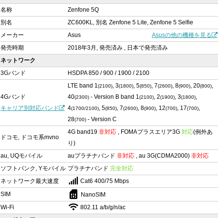
名称
Zenfone 5Q
別名
ZC600KL, 別名 Zenfone 5 Lite, Zenfone 5 Selfie
メーカー
Asus
Asusの他の機種を見る
発売時期
2018年3月, 発売済み , 日本で発売済み
ネットワーク
3Gバンド
HSDPA 850 / 900 / 1900 / 2100
LTE band 1
, 3
, 5
, 7
, 8
, 20
,
(2100)
(1800)
(850)
(2600)
(900)
(800)
4Gバンド
40
- Version B band 1
, 2
, 3
,
(2300)
(2100)
(1900)
(1800)
キャリア別対応バンド
4
, 5
, 7
, 8
, 12
, 17
,
(1700/2100)
(850)
(2600)
(900)
(700)
(700)
28
- Version C
(700)
4G band19
非対応
, FOMAプラスエリア3G
対応
(例外あ
ドコモ, ドコモ系mvno
り)
au, UQモバイル
auプラチナバンド
非対応
, au 3G(CDMA2000)
非対応
ソフトバンク, Yモバイル
プラチナバンド
完全対応
ネットワーク最大速度
Cat6 400/75 Mbps
sim_card
SIM
NanoSIM
Wi-Fi
802.11 a/b/g/n/ac