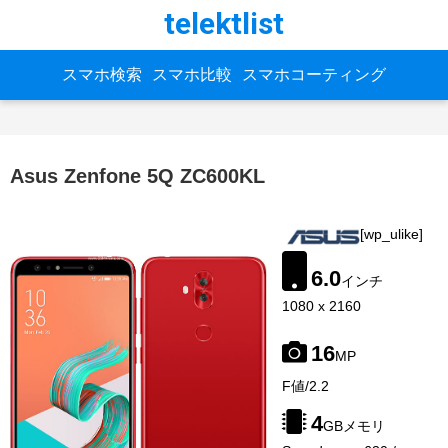
telektlist
スマホ検索
スマホ比較
スマホコーティング
Asus Zenfone 5Q ZC600KL
[wp_ulike]
6.0
インチ
1080 x 2160
16
MP
image-
F値/2.2
source:
gsmarena
4
GBメモリ