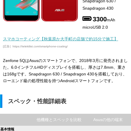
Snapdragon 630 /
Snapdragon 430
3300
mAh
microUSB 2.0
スマホコーティング【秋葉原か大手町の店舗で約15分で施工】
[広告］https://telektlist.com/smartphone-coating/
Zenfone 5QはAsusのスマートフォンで、2018年3月に発売されまし
た。6.0インチフルHDディスプレイを搭載し、厚さは7.8mm、重さ
は168gです。Snapdragon 630 / Snapdragon 430を搭載しており、
ローエンド級の処理性能を持つAndroidスマートフォンです。
スペック・性能詳細表
他機種とスペックを比較
Asusの他の端末
基本情報