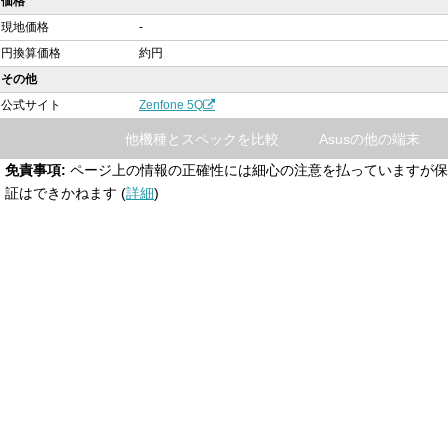
価格
現地価格
-
円換算価格
約円
その他
公式サイト
Zenfone 5Q
他機種とスペックを比較
Asusの他の端末
免責事項:
ページ上の情報の正確性には細心の注意を払っていますが保
証はできかねます (
詳細
)