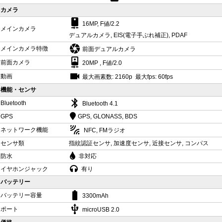
カメラ
camera_rear
16MP, F値/2.2
メインカメラ
デュアルカメラ, EIS(電子手ぶれ補正), PDAF
camera
メインカメラ特徴
前面デュアルカメラ
camera_front
前面カメラ
20MP , F値/2.0
videocam
動画
最大画素数: 2160p 最大fps: 60fps
機能・センサ
bluetooth
Bluetooth
Bluetooth 4.1
GPS
GPS, GLONASS, BDS
leak_add
ネットワーク機能
NFC, FMラジオ
センサ類
指紋認証センサ, 加速度センサ, 近接センサ, コンパス
防水
非対応
イヤホンジャック
有り
バッテリー
battery_std
バッテリー容量
3300mAh
usb
ポート
microUSB 2.0