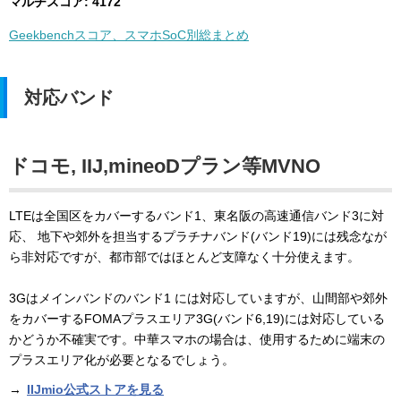
マルチスコア: 4172
Geekbenchスコア、スマホSoC別総まとめ
対応バンド
ドコモ, IIJ,mineoDプラン等MVNO
LTEは全国区をカバーするバンド1、東名阪の高速通信バンド3に対
応、 地下や郊外を担当するプラチナバンド(バンド19)には残念なが
ら非対応ですが、都市部ではほとんど支障なく十分使えます。
3Gはメインバンドのバンド1 には対応していますが、山間部や郊外
をカバーするFOMAプラスエリア3G(バンド6,19)には対応している
かどうか不確実です。中華スマホの場合は、使用するために端末の
プラスエリア化が必要となるでしょう。
→
IIJmio公式ストアを見る