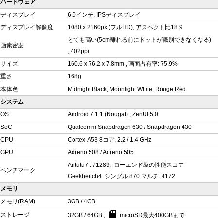
ハードウェア
ディスプレイ
6.0インチ, IPSディスプレイ
ディスプレイ解像度
1080 x 2160px (フルHD), アスペクト比18:9
とても高い(5cm離れる前にドットが識別できなくなる)
画素密度
, 402ppi
サイズ
160.6 x 76.2 x 7.8mm , 画面占有率: 75.9%
重さ
168g
本体色
Midnight Black, Moonlight White, Rouge Red
システム
OS
Android 7.1.1 (Nougat) , ZenUI 5.0
SoC
Qualcomm Snapdragon 630 / Snapdragon 430
CPU
Cortex-A53 8コア, 2.2 / 1.4 GHz
GPU
Adreno 508 / Adreno 505
Antutu7 : 71289, ローエンド級の性能スコア
ベンチマーク
Geekbench4 シングル:870 マルチ: 4172
メモリ
メモリ(RAM)
3GB / 4GB
sd_card
ストレージ
32GB / 64GB ,
microSD最大400GBまで