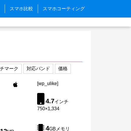
スマホ比較
スマホコーティング
チマーク
対応バンド
価格
[wp_ulike]
4.7
インチ
750×1,334
4
GBメモリ