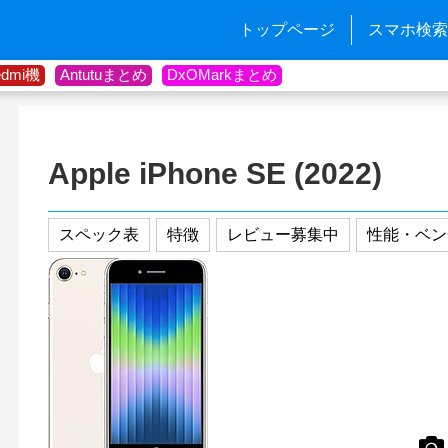
トップページ
スマホ検索
edmi機
Antutuまとめ
DxOMarkまとめ
Apple iPhone SE (2022)
スペック表
特徴
レビュー募集中
性能・ベン