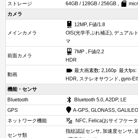
sd_card
ストレージ
64GB / 128GB / 256GB ,
mi
カメラ
camera_rear
12MP, F値/1.8
メインカメラ
OIS(光学手ぶれ補正), デュアルト
マ
camera_front
7MP , F値/2.2
前面カメラ
HDR
videocam
最大画素数: 2,160p 最大fps:
動画
HDR, ステレオサウンド, gyro-EI
機能・センサ
bluetooth
Bluetooth
Bluetooth 5.0, A2DP, LE
GPS
A-GPS, GLONASS, GALILEO
leak_add
ネットワーク機能
NFC, Felica(おサイフケータ
指紋認証センサ, 加速度センサ, 
センサ類