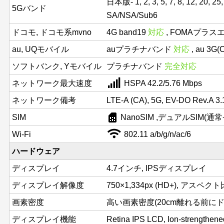
日本版- 1, 2, 3, 5, 7, 8, 12, 20, 25, 
5Gバンド
SA/NSA/Sub6
ドコモ, ドコモ系mvno
4G band19
対応
, FOMAプラス
au, UQモバイル
auプラチナバンド
対応
, au 3G
ソフトバンク, Yモバイル
プラチナバンド
完全対応
ネットワーク最大速度
HSPA 42.2/5.76 Mbps
ネットワーク備考
LTE-A (CA), 5G, EV-DO Rev.A 3
sim_card
SIM
NanoSIM ,デュアルSIM(通常+
Wi-Fi
802.11 a/b/g/n/ac/6
ハードウェア
ディスプレイ
4.7インチ, IPSディスプレイ
ディスプレイ解像度
750×1,334px (HD+), アスペクト
画素密度
高い画素密度(20cm離れる前にドッ
ディスプレイ機能
Retina IPS LCD, Ion-strengthene