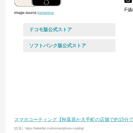
F値/
image-source:
gsmarena
ドコモ版公式ストア
ソフトバンク版公式ストア
スマホコーティング【秋葉原か大手町の店舗で約15分
[広告］https://telektlist.com/smartphone-coating/