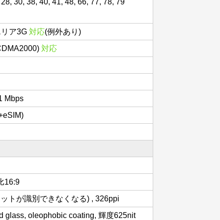
28, 30, 38, 40, 41, 48, 66, 77, 78, 79
エリア3G
対応
(例外あり)
(CDMA2000)
対応
.1 Mbps
eSIM)
比16:9
トが識別できなくなる) , 326ppi
d glass, oleophobic coating, 輝度625nit