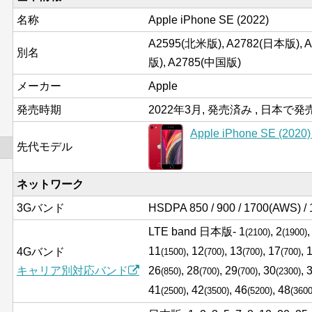
名称
Apple iPhone SE (2022)
A2595(北米版), A2782(日本版)
別名
版), A2785(中国版)
メーカー
Apple
発売時期
2022年3月, 発売済み , 日本で
Apple iPhone SE (2020
先代モデル
ネットワーク
3Gバンド
HSDPA 850 / 900 / 1700(AWS) / 
LTE band 日本版- 1
, 2
,
(2100)
(1900)
11
, 12
, 13
, 17
, 
4Gバンド
(1500)
(700)
(700)
(700)
キャリア別対応バンド
26
, 28
, 29
, 30
, 
(850)
(700)
(700)
(2300)
41
, 42
, 46
, 48
(2500)
(3500)
(5200)
(3600