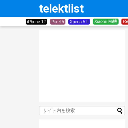
telektlist
Xiaomi Mi機
R
iPhone 12
Pixel 5
Xperia 5 II