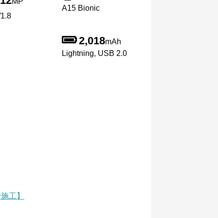
12
MP
A15 Bionic
1.8
2,018
mAh
Lightning, USB 2.0
で施工】