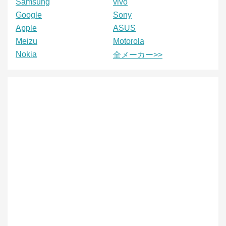
Samsung
vivo
Google
Sony
Apple
ASUS
Meizu
Motorola
Nokia
全メーカー>>