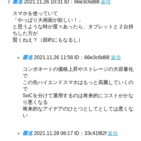
匿名
2021.11.26 10:31
ID：66e3c6d88
返信
スマホを使っていて
「やっぱり大画面が欲しい！」
と思うような時が度々あったら、タブレットと２台持
ちした方が
賢くねえ？（節約にもなるし）
匿名
2021.11.26 11:56
ID：66e3c6d88
返信
コンポネートの価格上昇やストレージの大容量化
で
この先ハイエンドスマホはもっと高騰していくの
で
SoCを分けて運用するのは将来的にコストがかな
り悪くなる
将来的なアイデアのひとつとしてとしては悪くな
い
匿名
2021.11.28 06:17
ID：33c41f82f
返信