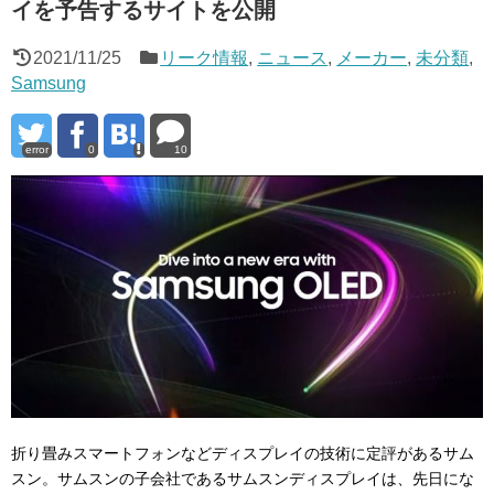
イを予告するサイトを公開
2021/11/25
リーク情報
,
ニュース
,
メーカー
,
未分類
,
Samsung
error
0
10
折り畳みスマートフォンなどディスプレイの技術に定評があるサム
スン。サムスンの子会社であるサムスンディスプレイは、先日にな