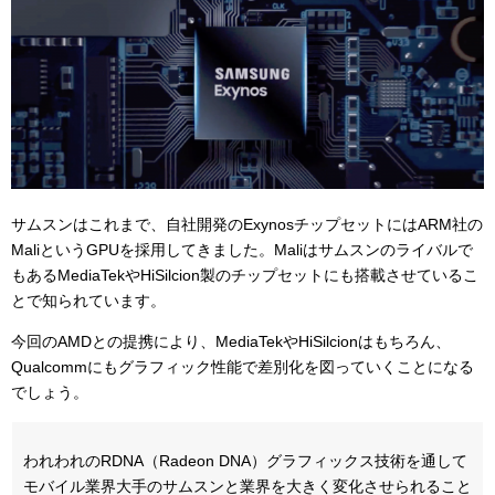
サムスンはこれまで、自社開発のExynosチップセットには
ARM社の
MaliというGPUを採用してきました。Maliはサムスンのライバルで
もある
MediaTekや
HiSilcion製のチップセットにも搭載させているこ
とで知られています。
今回のAMDとの提携により、
MediaTekや
HiSilcionはもちろん、
Qualcommにもグラフィック性能で差別化を図っ
ていくことになる
でしょう。
われわれのRDNA（Radeon DNA）グラフィックス技術を通して
モバイル業界大手のサムスンと業界を大きく変化させられること