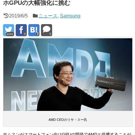
ホGPUの大幅強化に挑む
2019/6/5
ニュース
,
Samsung
error
0
5
AMD CEOのリサ・スー氏
サムスンがスマートフォン向けGPUの開発でAMDと提携することが