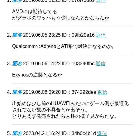
匿名
2019.06.05 11:23
ID：278f75db9
返信
AMDには期待してる
がグラボのワッパもう少しなんとかならんか
匿名
2019.06.05 23:25
ID：09fb20e16
返信
QualcommのAdrenoとATi系で対決になるのか。
匿名
2019.06.06 14:22
ID：103390fbc
返信
Exynosの逆襲となるか
匿名
2019.06.08 09:20
ID：374292dee
返信
出始めは少し前のHUAWEIみたいにゲーム側が最適化
されてない故の不具合とか出そう。
とりあえず発売されたら人柱の様子見からだな。
匿名
2023.04.21 16:24
ID：34b0c4b1d
返信