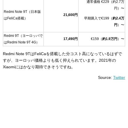
通常価格 €229（約2.7万
円）〜
Redmi Note 9T（日本版
21,600円
早期購入で€199（
約2.4万
はFeliCa搭載）
円
）〜
Redmi 9T（ヨーロッパで
17,490円
€159（
約1.9万円
）〜
はRedmi Note 9T 4G）
Redmi Note 9TはFeliCaを搭載した分コスト高になっているはずで
すが、ヨーロッパ価格よりも低く抑えられています。2021年の
Xiaomiにはかなり期待できそうですね。
Source:
Twitter