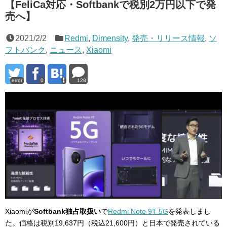
【FeliCa対応・Softbankで税別2万円以下で発
売へ】
2021/2/2
Redmi
,
Dimensity
,
発売・リリース情報
,
ソ
フトバンク
,
ニュース
,
Xiaomi
error
0
128
Xiaomiが
Softbank独占取扱い
で
Redmi Note 9T 5G
を発表しまし
た。価格は税別19,637円（税込21,600円）と日本で発売されている