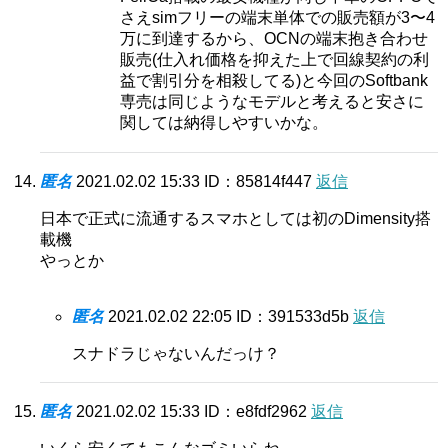
さえsimフリーの端末単体での販売額が3〜4
万に到達するから、OCNの端末抱き合わせ
販売(仕入れ価格を抑えた上で回線契約の利
益で割引分を相殺してる)と今回のSoftbank
専売は同じようなモデルと考えると安さに
関しては納得しやすいかな。
匿名
2021.02.02 15:33
ID：85814f447
返信
日本で正式に流通するスマホとしては初のDimensity搭
載機
やっとか
匿名
2021.02.02 22:05
ID：391533d5b
返信
スナドラじゃないんだっけ？
匿名
2021.02.02 15:33
ID：e8fdf2962
返信