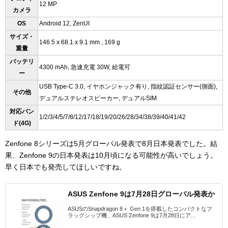
12 MP
カメラ
OS
Android 12, ZenUI
サイズ・
146.5 x 68.1 x 9.1 mm , 169 g
重量
バッテリ
4300 mAh, 急速充電 30W, 給電可
ー
USB Type-C 3.0, イヤホンジャック有り, 指紋認証センサー(側面),
その他
デュアルステレオスピーカー, デュアルSIM
対応バン
1/2/3/4/5/7/8/12/17/18/19/20/26/28/34/38/39/40/41/42
ド(4G)
Zenfone 8シリーズは5月グローバル発表で8月日本発表でした。結
果、Zenfone 9の日本発表は10月頃になる可能性が高いでしょう。
早く日本でも発売してほしいですね。
ASUS Zenfone 9は7月28日グローバル発表か
ASUSのSnapdragon 8＋ Gen 1を搭載したコンパクトなフ
ラッグシップ機、ASUS Zenfone 9は7月28日にア...