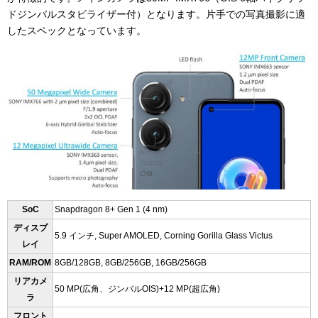
ドジンバルスタビライザー付）となります。片手での写真撮影に適
したスペックとなっています。
SoC
Snapdragon 8+ Gen 1 (4 nm)
ディスプ
5.9 インチ, Super AMOLED, Corning Gorilla Glass Victus
レイ
RAM/ROM
8GB/128GB, 8GB/256GB, 16GB/256GB
リアカメ
50 MP(広角、ジンバルOIS)+12 MP(超広角)
ラ
フロント