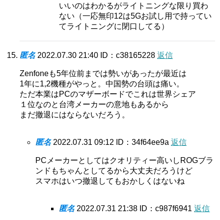
いいのはわかるがライトニングな限り買わ
ない（一応無印12は5Gお試し用で持ってい
てライトニングに閉口してる）
匿名
2022.07.30 21:40
ID：c38165228
返信
Zenfoneも5年位前までは勢いがあったが最近は
1年に1,2機種がやっと。中国勢の台頭は痛い。
ただ本業はPCのマザーボードでこれは世界シェア
１位なのと台湾メーカーの意地もあるから
まだ撤退にはならないだろう。
匿名
2022.07.31 09:12
ID：34f64ee9a
返信
PCメーカーとしてはクオリティー高いしROGブラ
ンドもちゃんとしてるから大丈夫だろうけど
スマホはいつ撤退してもおかしくはないね
匿名
2022.07.31 21:38
ID：c987f6941
返信