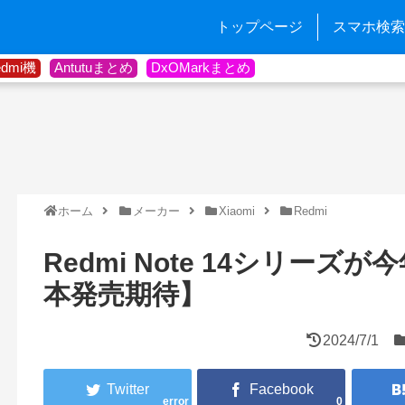
トップページ
スマホ検索
edmi機
Antutuまとめ
DxOMarkまとめ
ホーム
メーカー
Xiaomi
Redmi
Redmi Note 14シリーズ
本発売期待】
2024/7/1
error
0