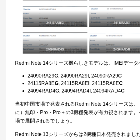
Redmi Note 14シリーズ機らしきモデルは、IMEI
24090RA29
G
, 24090RA29
I
, 24090RA29
C
24115RA8E
G
, 24115RA8E
I
, 24115RA8E
C
24094RAD4
G
, 24094RAD4
I
, 24094RAD4
C
当初中国市場で発表されるRedmi Note 14シリーズは、（
に）無印・Pro・Pro＋の3機種発表が有力視されます
場で展開されるでしょう。
Redmi Note 13シリーズからは2機種日本発売されました