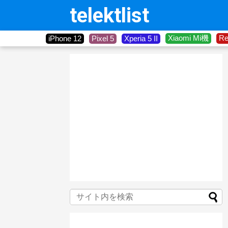
telektlist
Xiaomi Mi機
R
iPhone 12
Pixel 5
Xperia 5 II