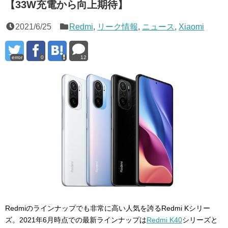
【33W充電から向上期待】
2021/6/25
Redmi
,
リーク情報
,
ニュース
,
Xiaomi
error
0
12
Redmiのラインナップでも非常に高い人気を誇るRedmi Kシリー
ズ。2021年6月時点での最新ラインナップは
Redmi K40
シリーズと