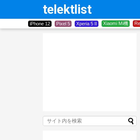
telektlist
Xiaomi Mi機
R
iPhone 12
Pixel 5
Xperia 5 II