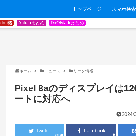
トップページ
スマホ検索
edmi機
Antutuまとめ
DxOMarkまとめ
ホーム
ニュース
リーク情報
Pixel 8aのディスプレイは
ートに対応へ
2024/3
error
0