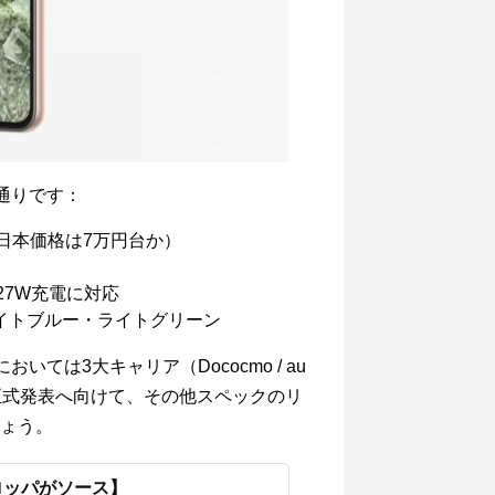
の通りです：
（日本価格は7万円台か）
、27W充電に対応
イトブルー・ライトグリーン
いては3大キャリア（Dococmo / au
日の正式発表へ向けて、その他スペックのリ
ょう。
ーロッパがソース】