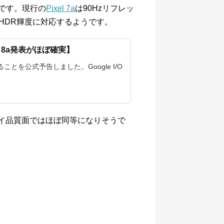
です。現行の
Pixel 7a
は90Hzリフレッ
ークHDR輝度に対応するようです。
xel 8a発表がほぼ確実】
催することを公式予告しました。Google I/O
スプレイ品質面ではほぼ同等になりそうで