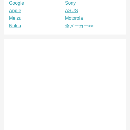
Google
Sony
Apple
ASUS
Meizu
Motorola
Nokia
全メーカー>>