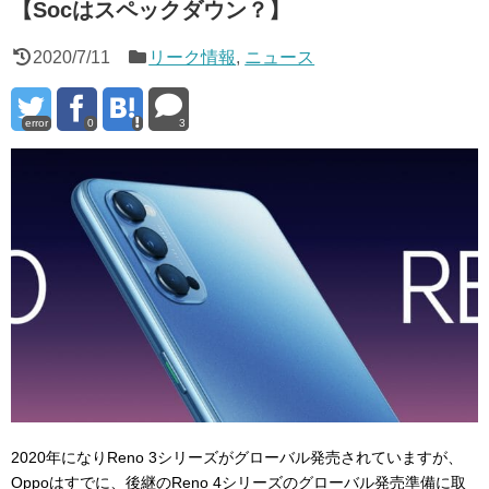
【Socはスペックダウン？】
2020/7/11
リーク情報
,
ニュース
error
0
3
2020年になりReno 3シリーズがグローバル発売されていますが、
Oppoはすでに、後継のReno 4シリーズのグローバル発売準備に取