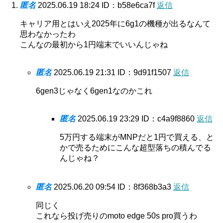
匿名
2025.06.19 18:24
ID：b58e6ca7f
返信
キャリア用とはいえ2025年に6g1の機種が出るなんて
思わなかったわ
こんなの最初から1円端末でいいんじゃね
匿名
2025.06.19 21:31
ID：9d91f1507
返信
6gen3じゃなく6gen1なのかこれ
匿名
2025.06.19 23:29
ID：c4a9f8860
返信
5万円する端末がMNPだと1円で買える、と
かで売るためにこんな超型落ちの積んでる
んじゃね？
匿名
2025.06.20 09:54
ID：8f368b3a3
返信
同じく
これなら投げ売りのmoto edge 50s pro買うわ