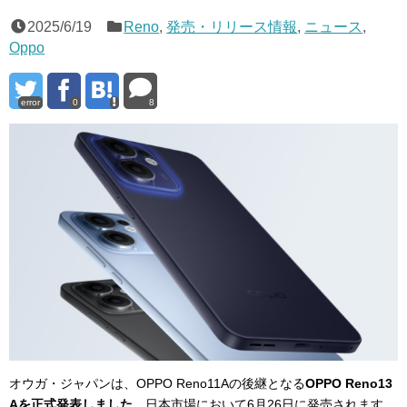
2025/6/19
Reno
,
発売・リリース情報
,
ニュース
,
Oppo
error
0
8
オウガ・ジャパンは、OPPO Reno11Aの後継となる
OPPO Reno13
Aを正式発表しました。
日本市場において6月26日に発売されます。