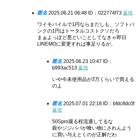
匿名
2025.06.21 06:48
ID：022774f73
返信
ワイモバイルで1円ならまだしも、ソフトバ
ンクの1円はトータルコストクソだろ
まぁよっぽど悪どいことしてなきゃ即日
LINEMOに変更すれば事足りるが。
匿名
2025.06.23 10:47
ID：
b993ac513
返信
いや今未使用品が3万くらいで買える
のよ
匿名
2025.07.01 22:16
ID：bfdc8dc0f
返信
50Spro腐る程流通してるな
親やジジババが喰い物にされんよう
に買い与えとくのが正解だわ