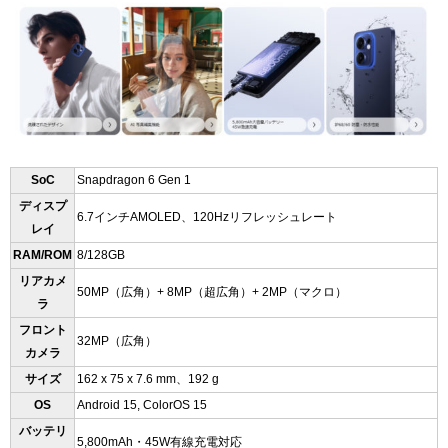
SoC
Snapdragon 6 Gen 1
ディスプ
6.7
インチAMOLED、120Hzリフレッシュレート
レイ
RAM/ROM
8/128GB
リアカメ
50MP（広角）+ 8MP（超広角）+ 2MP（マクロ）
ラ
フロント
32MP（広角）
カメラ
サイズ
162 x 75 x 7.6 mm、192 g
OS
Android 15, ColorOS 15
バッテリ
5,800mAh・45W有線充電対応