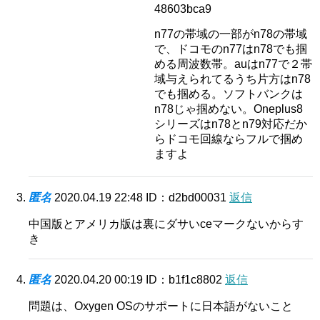
48603bca9
n77の帯域の一部がn78の帯域
で、ドコモのn77はn78でも掴
める周波数帯。auはn77で２帯
域与えられてるうち片方はn78
でも掴める。ソフトバンクは
n78じゃ掴めない。Oneplus8
シリーズはn78とn79対応だか
らドコモ回線ならフルで掴め
ますよ
匿名
2020.04.19 22:48
ID：d2bd00031
返信
中国版とアメリカ版は裏にダサいceマークないからす
き
匿名
2020.04.20 00:19
ID：b1f1c8802
返信
問題は、Oxygen OSのサポートに日本語がないこと