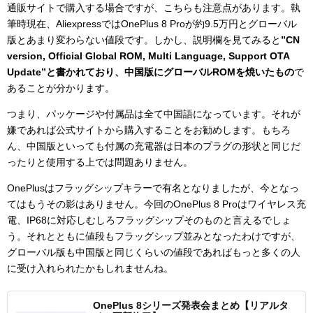
通販サイトで購入する場合ですが、こちらも注意点があります。執
筆時現在、AliexpressではOnePlus 8 Proが約9.5万円とグローバル
版とあまり変わらない値段です。しかし、説明欄を見てみると
”CN
version, Official Global ROM, Multi Language, Support OTA
Update”と書かれており、中国版にグローバルROMを焼いたもの
で
あることが分かります。
つまり、パッケージや付属品は全て中国語になっています。それが
嫌であれば公式サイトから購入することをお勧めします。もちろ
ん、中国版といっても付属の充電器は日本のプラグの形状と同じだ
ったりと使用する上では問題ありません。
OnePlusはフラッグシップキラーで有名となりましたが、今となっ
てはもうその影はありません。今回のOnePlus 8 Proはワイヤレス充
電、IP68に対応しむしろフラッグシップそのものと言えるでしょ
う。それとともに値段もフラッグシップ並みとなったわけですが、
グローバル版も中国版と同じくらいの値段であればもっと多くの人
に受け入れられたかもしれませんね。
OnePlus 8シリーズ発表会まとめ【リアルタ