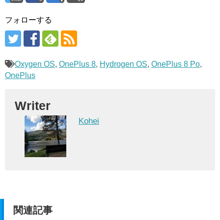
フォローする
Oxygen OS
,
OnePlus 8
,
Hydrogen OS
,
OnePlus 8 Po
,
OnePlus
Writer
Kohei
関連記事