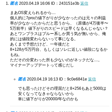
匿名
2020.04.19 16:06
ID：243151e3b
返信
まあOS変えられるから…
個人的に7proの値下がりが少なかったのは元々の利益
率が少なかったからだと思うから、（原価が4万後半〜
5万前半）値下がりのスピードは早くなるんじゃない？
あとワンプラスはブルー系しか買う気が無いから、俺
的には値段変わらないって事になる。
あくまで予想だけど、一年後だと
8+128が5万円台、もしくはソレに近しい値段になるか
もね。
ただその分変わった所も少ないのがネックだな…。
マイナーアップデートって感じだし
匿名
2020.04.19 16:13
ID：9c0e6841e
返信
でも思ったけどその理屈だと8+256もあと5000は
安くなってなきゃならないから
単に値下がりが20000/年なのかも