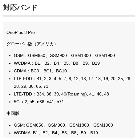
対応バンド
OnePlus 8 Pro
グローバル版（アメリカ）
GSM：GSM850、GSM900、GSM1800、GSM1900
WCDMA：B1、B2、B4、B5、B8、B9、B19
CDMA：BC0、BC1、BC10
LTE-FDD：B1, 2, 3, 4, 5, 7, 8, 12, 13, 17, 18, 19, 20, 25, 26,
28, 29, 30, 66, 71
LTE-TDD：B34, 38, 39, 40(Roaming), 41, 46, 48
5G: n2, n5, n66, n41, n71
中国版
GSM: GSM850、GSM900、GSM1800、GSM1900
WCDMA: B1、B2、B4、B5、B8、B9、B19