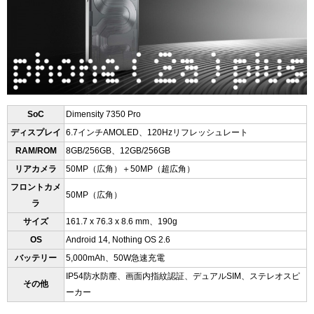
SoC
Dimensity 7350 Pro
ディスプレイ
6.7インチAMOLED、
120Hzリフレッシュレート
RAM/ROM
8GB/256GB、12GB/256GB
リアカメラ
50MP（広角）＋50MP（超広角）
フロントカメ
50MP（広角）
ラ
サイズ
161.7 x 76.3 x 8.6 mm、190g
OS
Android 14, Nothing OS 2.6
バッテリー
5,000mAh、50W急速充電
IP54防水防塵、画面内指紋認証、
デュアルSIM、ステレオスピ
その他
ーカー