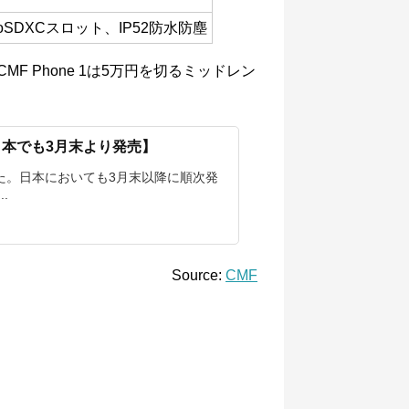
croSDXCスロット、IP52防水防塵
が、CMF Phone 1は5万円を切るミッドレン
発表【日本でも3月末より発売】
されました。日本においても3月末以降に順次発
.
Source:
CMF