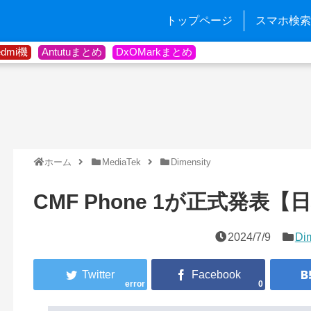
トップページ
スマホ検索
edmi機
Antutuまとめ
DxOMarkまとめ
ホーム
MediaTek
Dimensity
CMF Phone 1が正式発表
2024/7/9
Di
error
0