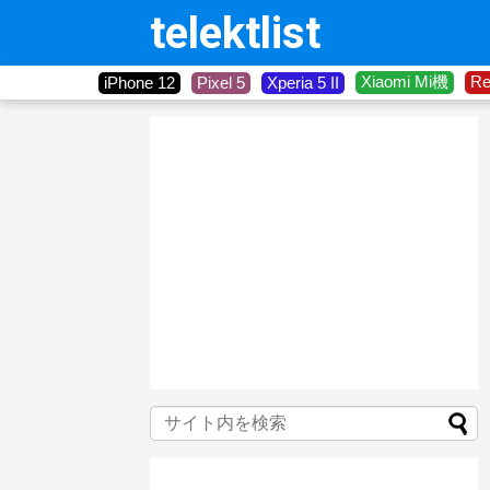
telektlist
Xiaomi Mi機
R
iPhone 12
Pixel 5
Xperia 5 II