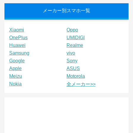
メーカー別スマホ一覧
Xiaomi
Oppo
OnePlus
UMIDIGI
Huawei
Realme
Samsung
vivo
Google
Sony
Apple
ASUS
Meizu
Motorola
Nokia
全メーカー>>