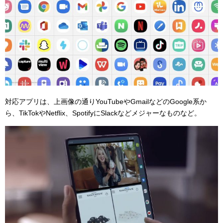
対応アプリは、上画像の通りYouTubeやGmailなどのGoogle系か
ら、TikTokやNetflix、SpotifyにSlackなどメジャーなものなど。