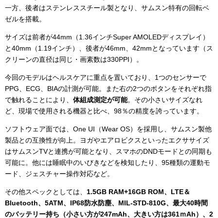
一方、後者はステンレススチール製となり、サムスン特有の回転ベ
ゼルを搭載。
サイズは前者が44mm（1.36インチSuper AMOLEDディスプレイ）
と40mm（1.19インチ）、後者が46mm、42mmとなっています（ス
クリーンの直径は同じ・画素数は330PPI）。
今回のモデルはヘルスケアに重点を置いており、1つのセンサーで
PPG、ECG、BIAの計測が可能。また右の2つのボタンをそれぞれ指
で触れることにより、
体組成測定が可能
。その小さいサイズなれ
ど、現場で使用される機器と比べ、98％の精度を誇っています。
ソフトウェア面では、One UI（Wear OS）を採用し、サムスン製他
製品との互換性が向上。ヨガやエアロビクスといったエクササイズ
はサムスンTVと連携が可能となり、スマホのDNDモードとの同期も
可能に。他には睡眠中のいびきなどを検知したり、95種類の運動モ
ード、ジェスチャー操作対応など。
その他スペックとしては、
1.5GB RAM+16GB ROM、LTE＆
Bluetooth、5ATM、IP68防水防塵、MIL-STD-810G、最大40時間
のバッテリー持ち（小さい方が247mAh、大きい方は361ｍAh）、2