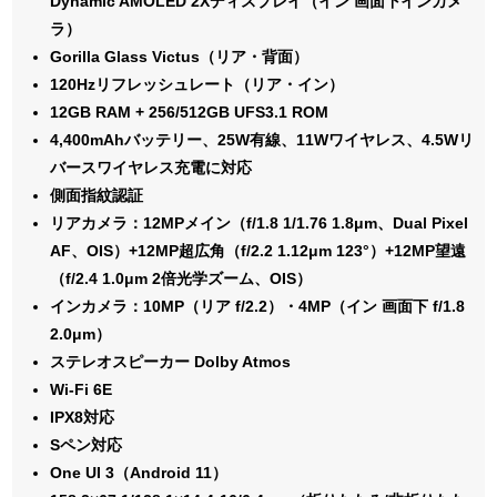
Dynamic AMOLED 2Xディスプレイ（イン 画面下インカメ
ラ）
Gorilla Glass Victus（リア・背面）
120Hzリフレッシュレート（リア・イン）
12GB RAM + 256/512GB UFS3.1 ROM
4,400mAhバッテリー、25W有線、11Wワイヤレス、4.5Wリ
バースワイヤレス充電に対応
側面指紋認証
リアカメラ：12MPメイン（f/1.8 1/1.76 1.8μm、Dual Pixel
AF、OIS）+12MP超広角（f/2.2 1.12μm 123°）+12MP望遠
（f/2.4 1.0μm 2倍光学ズーム、OIS）
インカメラ：10MP（リア f/2.2）・4MP（イン 画面下 f/1.8
2.0μm）
ステレオスピーカー Dolby Atmos
Wi-Fi 6E
IPX8対応
Sペン対応
One UI 3（Android 11）