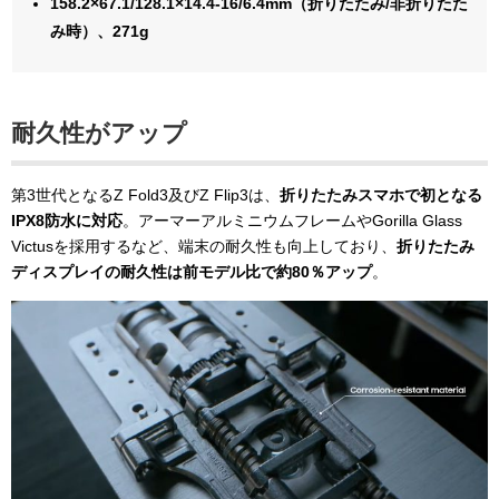
158.2×67.1/128.1×14.4-16/6.4mm（折りたたみ/非折りたた
み時）、271g
耐久性がアップ
第3世代となるZ Fold3及びZ Flip3は、
折りたたみスマホで初となる
IPX8防水に対応
。アーマーアルミニウムフレームやGorilla Glass
Victusを採用するなど、端末の耐久性も向上しており、
折りたたみ
ディスプレイの耐久性は前モデル比で約80％アップ
。