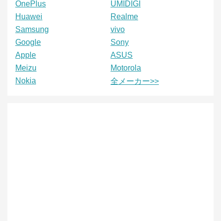
OnePlus
UMIDIGI
Huawei
Realme
Samsung
vivo
Google
Sony
Apple
ASUS
Meizu
Motorola
Nokia
全メーカー>>