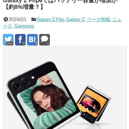
Galaxy Z Flip6ではバッテリー容量が増加か
【約8%増量？】
2024/2/1
Galaxy Z Flip
,
Galaxy Z
,
リーク情報
,
ニュ
ース
,
Samsung
error
0
1