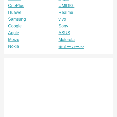
OnePlus
UMIDIGI
Huawei
Realme
Samsung
vivo
Google
Sony
Apple
ASUS
Meizu
Motorola
Nokia
全メーカー>>