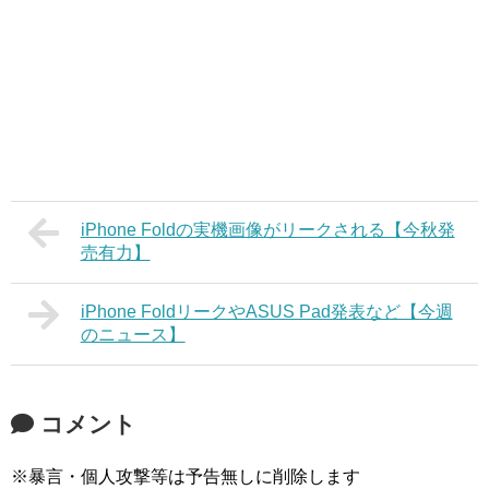
iPhone Foldの実機画像がリークされる【今秋発
売有力】
iPhone FoldリークやASUS Pad発表など【今週
のニュース】
コメント
※暴言・個人攻撃等は予告無しに削除します