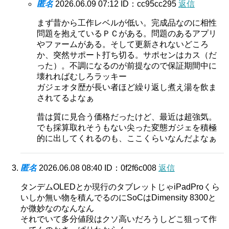
匿名
2026.06.09 07:12
ID：cc95cc295
返信
まず昔から工作レベルが低い。完成品なのに相性
問題を抱えているＰＣがある。問題のあるアプリ
やファームがある。そして更新されないどころ
か、突然サポート打ち切る。サポセンはカス（だ
った）。不調になるのが前提なので保証期間中に
壊れればむしろラッキー
ガジェオタ歴が長い者ほど繰り返し煮え湯を飲ま
されてるよなぁ
昔は質に見合う価格だったけど、最近は超強気。
でも採算取れそうもない尖った変態ガジェを積極
的に出してくれるのも、ここくらいなんだよなぁ
匿名
2026.06.08 08:40
ID：0f2f6c008
返信
タンデムOLEDとか現行のタブレットじゃiPadProくら
いしか無い物を積んでるのにSoCはDimensity 8300と
か微妙なのなんなん
それでいて多分値段はクソ高いだろうしどこ狙って作