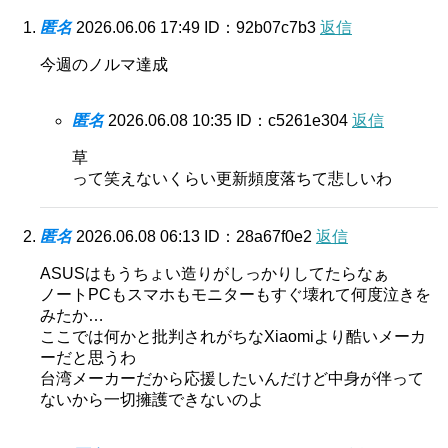
匿名
2026.06.06 17:49
ID：92b07c7b3
返信
今週のノルマ達成
匿名
2026.06.08 10:35
ID：c5261e304
返信
草
って笑えないくらい更新頻度落ちて悲しいわ
匿名
2026.06.08 06:13
ID：28a67f0e2
返信
ASUSはもうちょい造りがしっかりしてたらなぁ
ノートPCもスマホもモニターもすぐ壊れて何度泣きを
みたか…
ここでは何かと批判されがちなXiaomiより酷いメーカ
ーだと思うわ
台湾メーカーだから応援したいんだけど中身が伴って
ないから一切擁護できないのよ