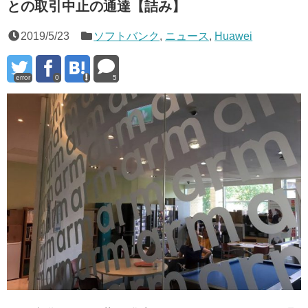
との取引中止の通達【詰み】
2019/5/23
ソフトバンク
,
ニュース
,
Huawei
error
0
5