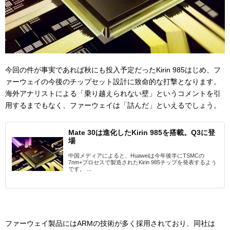
今回の件が事実であれば秋にも投入予定だったKirin 985はじめ、フ
ァーウェイの今後のチップセット設計に致命的な打撃となります。
海外アナリストによる「乗り越えられない壁」というコメントを引
用するまでもなく、ファーウェイは「詰んだ」といえるでしょう。
Mate 30は進化したKirin 985を搭載。Q3に登
場
中国メディアによると、Huaweiは今年後半にTSMCの
7nm+プロセスで製造されたKirin 985チップを発表するよう
です。 ...
ファーウェイ製品にはARMの技術が多く採用されており、同社は