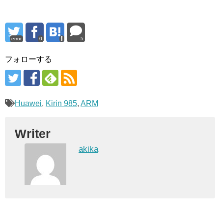
error
0
5
フォローする
Huawei
,
Kirin 985
,
ARM
Writer
akika