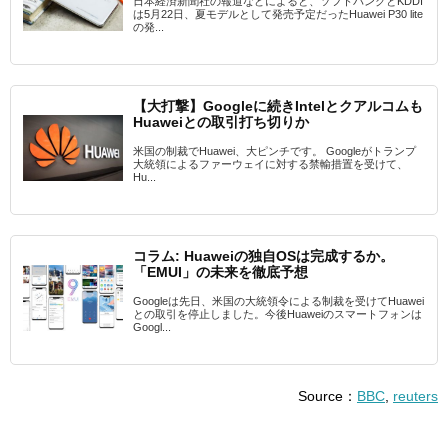
日本経済新聞社の報道などによると、ソフトバンクとKDDI
は5月22日、夏モデルとして発売予定だったHuawei P30 lite
の発...
【大打撃】Googleに続きIntelとクアルコムも
Huaweiとの取引打ち切りか
米国の制裁でHuawei、大ピンチです。 Googleがトランプ
大統領によるファーウェイに対する禁輸措置を受けて、
Hu...
コラム: Huaweiの独自OSは完成するか。
「EMUI」の未来を徹底予想
Googleは先日、米国の大統領令による制裁を受けてHuawei
との取引を停止しました。今後Huaweiのスマートフォンは
Googl...
Source：
BBC
,
reuters